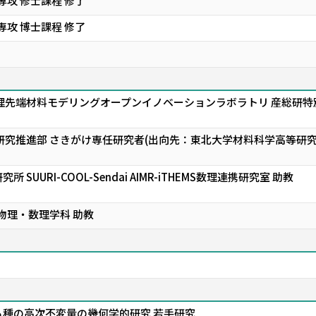
専攻 修士課程 修了
専攻 博士課程 修了
理先端材料モデリングオープンイノベーションラボラトリ 産総研特
研究推進部 さきがけ専任研究者(出向先：東北大学材料科学高等研
SUURI-COOL-Sendai AIMR-iTHEMS数理連携研究室 助教
物理・数理学科 助教
種の高次不変量の幾何学的研究 若手研究