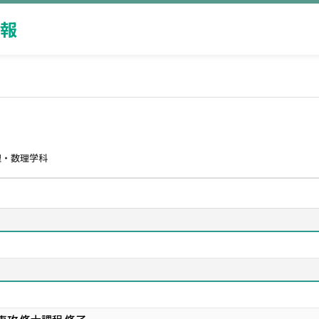
報
理・数理学科