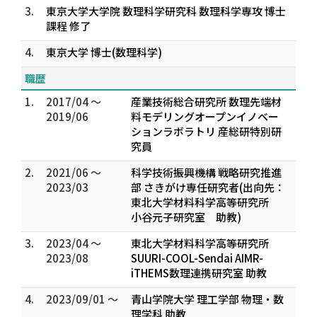
3.
東京大学大学院 数理科学研究科 数理科学専攻 博士
課程 修了
4.
東京大学 博士(数理科学)
職歴
1.
2017/04 ～
産業技術総合研究所 数理先端材
2019/06
料モデリングオープンイノベー
ションラボラトリ 産総研特別研
究員
2.
2021/06 ～
科学技術振興機構 戦略研究推進
2023/03
部 さきがけ専任研究者(出向先：
東北大学材料科学高等研究所
小谷元子研究室 助教)
3.
2023/04 ～
東北大学材料科学高等研究所
2023/08
SUURI-COOL-Sendai AIMR-
iTHEMS数理連携研究室 助教
4.
2023/09/01 ～
青山学院大学 理工学部 物理・数
理学科 助教