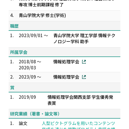
専攻 博士前期課程 修了
4.
青山学院大学 修士(学術)
職歴
1.
2023/09/01 ～
青山学院大学 理工学部 情報テク
ノロジー学科 助手
所属学会
1.
2018/08 ～
情報処理学会
2020/03
2.
2023/09 ～
情報処理学会
賞
1.
2019/09
情報処理学会関西支部 学生優秀発
表賞
研究業績（著書・論文等）
1.
論文
人型ピクトグラムを用いたコンテンツ