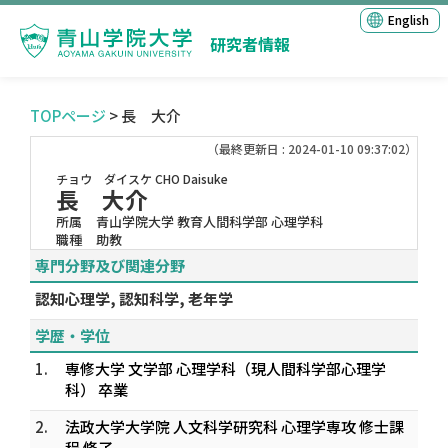
English
研究者情報
TOPページ
> 長 大介
（最終更新日 : 2024-01-10 09:37:02）
チョウ ダイスケ
CHO Daisuke
長 大介
所属
青山学院大学 教育人間科学部 心理学科
職種
助教
専門分野及び関連分野
認知心理学, 認知科学, 老年学
学歴・学位
1.
専修大学 文学部 心理学科（現人間科学部心理学
科） 卒業
2.
法政大学大学院 人文科学研究科 心理学専攻 修士課
程 修了