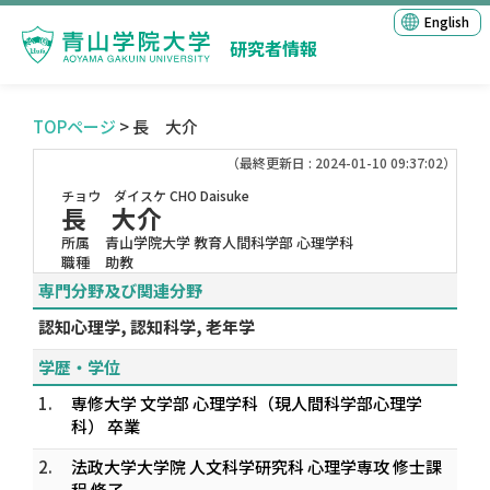
English
研究者情報
TOPページ
> 長 大介
（最終更新日 : 2024-01-10 09:37:02）
チョウ ダイスケ
CHO Daisuke
長 大介
所属
青山学院大学 教育人間科学部 心理学科
職種
助教
専門分野及び関連分野
認知心理学, 認知科学, 老年学
学歴・学位
1.
専修大学 文学部 心理学科（現人間科学部心理学
科） 卒業
2.
法政大学大学院 人文科学研究科 心理学専攻 修士課
程 修了