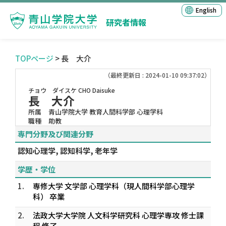
English
研究者情報
TOPページ
> 長 大介
（最終更新日 : 2024-01-10 09:37:02）
チョウ ダイスケ
CHO Daisuke
長 大介
所属
青山学院大学 教育人間科学部 心理学科
職種
助教
専門分野及び関連分野
認知心理学, 認知科学, 老年学
学歴・学位
1.
専修大学 文学部 心理学科（現人間科学部心理学
科） 卒業
2.
法政大学大学院 人文科学研究科 心理学専攻 修士課
程 修了