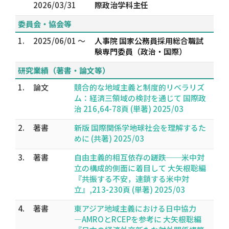
2026/03/31
際政治学科主任
委員会・協会等
1.
2025/06/01 ～
人事院 国家公務員採用総合職試
験専門委員（政治・国際）
研究業績（著書・論文等）
1.
論文
競合的な地域主義と制度的リベラリズ
ム：経済三領域の検討を通じて 国際政
治 216,64-78頁 (単著) 2025/03
2.
著書
新版 国際関係学――地球社会を理解するた
めに (共著) 2025/03
3.
著書
自由主義的相互依存の蹉跌──米中対
立の構成的側面に着目して 大矢根聡編
『共振する不安，連鎖する米中対
立』,213-230頁 (単著) 2025/03
4.
著書
東アジア地域主義における日中協力
―AMROとRCEPを参考に 大矢根聡編