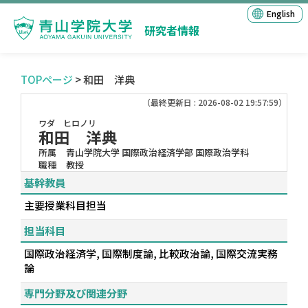
English
研究者情報
TOPページ
> 和田 洋典
（最終更新日 : 2026-08-02 19:57:59）
ワダ ヒロノリ
和田 洋典
所属
青山学院大学 国際政治経済学部 国際政治学科
職種
教授
基幹教員
主要授業科目担当
担当科目
国際政治経済学, 国際制度論, 比較政治論, 国際交流実務
論
専門分野及び関連分野