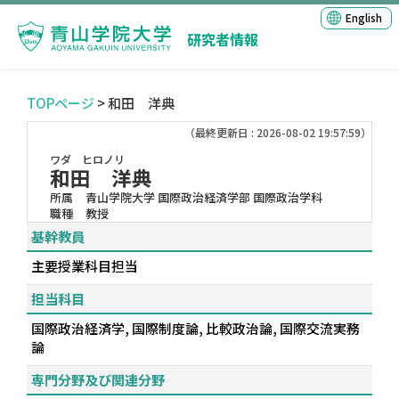
English
研究者情報
TOPページ
> 和田 洋典
（最終更新日 : 2026-08-02 19:57:59）
ワダ ヒロノリ
和田 洋典
所属
青山学院大学 国際政治経済学部 国際政治学科
職種
教授
基幹教員
主要授業科目担当
担当科目
国際政治経済学, 国際制度論, 比較政治論, 国際交流実務
論
専門分野及び関連分野