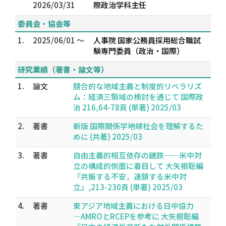
2026/03/31
際政治学科主任
委員会・協会等
1.
2025/06/01 ～
人事院 国家公務員採用総合職試
験専門委員（政治・国際）
研究業績（著書・論文等）
1.
論文
競合的な地域主義と制度的リベラリズ
ム：経済三領域の検討を通じて 国際政
治 216,64-78頁 (単著) 2025/03
2.
著書
新版 国際関係学――地球社会を理解するた
めに (共著) 2025/03
3.
著書
自由主義的相互依存の蹉跌──米中対
立の構成的側面に着目して 大矢根聡編
『共振する不安，連鎖する米中対
立』,213-230頁 (単著) 2025/03
4.
著書
東アジア地域主義における日中協力
―AMROとRCEPを参考に 大矢根聡編