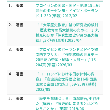
1.
著書
プロイセンの国家・国民・地域 19世紀
前半のポーゼン州・ドイツ・ポーラン
ド,1-380 (単著) 2012/02
2.
著書
「「大学歴史教育」論の研究史的検討
― 歴史教育の高大接続のために―」丸
橋充拓ほか『探究型歴史学習の高大接
続』,3-⑲頁 (単著) 2026/04
3.
著書
「プロイセン領ポーランドとドイツ領
南西アフリカ」『強制移動の世界史～
20世紀の帝国・戦争・人種～』,173-
204頁 (単著) 2026/03
4.
著書
「ヨーロッパにおける国家体制の変
容」『岩波講座世界歴史 第16巻 国民
国家と帝国 19世紀』,69-95頁 (単著)
2023/09
5.
著書
「歴史を意味づける」南塚信吾/小谷汪
之（編著）『歴史的に考えるとはどう
いうことか』 (単著) 2019/06