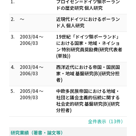
1.
プロイセン＝ドイツ領ポーラン
ドの歴史研究 個人研究
2.
～
近現代ドイツにおけるポーラン
ド人 個人研究
3.
2003/04 ～
19世紀「ドイツ領ポーランド」
2006/03
における国家・地域・ネイショ
ン 特別研究員奨励費(研究代表者
(単独))
4.
2003/04 ～
西洋近代における帝国・国民国
2006/03
家・地域 基盤研究(B)(研究分担
者)
5.
2005/04 ～
中欧多民族帝国における地域・
2009/03
社団と議会主義的伝統に関する
社会史的研究 基盤研究(B)(研究
分担者)
全件表示（13件）
研究業績（著書・論文等）