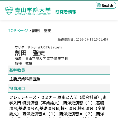
English
研究者情報
TOPページ
> 割田 聖史
（最終更新日 : 2026-07-13 15:01:46）
ワリタ サトシ
WARITA Satoshi
割田 聖史
所属
青山学院大学 文学部 史学科
職種
教授
基幹教員
主要授業科目担当
担当科目
フレッシャーズ・セミナー,歴史と人間（総合科目）,史
学入門,特別演習（卒業論文）,西洋史演習（１）,基礎
演習,基礎演習Ａ,基礎演習Ｂ,特別演習,特別演習（卒業
論文）,西洋史演習Ａ（１）,西洋史演習Ａ（２）,西洋