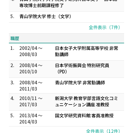
専攻博士前期課程修了
5.
青山学院大学 修士（文学）
全件表示（7件）
職歴
1.
2002/04 ～
日本女子大学附属高等学校 非常
2008/03
勤講師
2.
2008/04 ～
日本学術振興会 特別研究員
2010/10
（PD）
3.
2008/04 ～
青山学院大学 非常勤講師
2011/03
4.
2010/11 ～
新潟大学 教育学部言語文化コミ
2017/03
ュニケーション講座 准教授
5.
2013/04 ～
国文学研究資料館 客員准教授
2014/03
全件表示（12件）