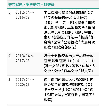
研究課題・受託研究・科研費
1.
2012/04 ～
中世後期和歌会関連古記録につ
2016/03
いての基礎的研究 若手研究
（Ｂ） キーワード(和歌会 / 和歌
史 / 室町和歌 / 三条西実隆 / 後柏
原天皇 / 月次和歌 / 和歌 / 中世 /
室町 / 部類記 / 作法書 / 披講 / 御
会始 / 談合 / 公宴続歌 / 内裏月次
和歌 / 和歌会部類記)
2.
2013/04 ～
近世大名榊原家の文芸の総合的
2017/03
研究 基盤研究（Ｂ） キーワード
(近世文学 / 和歌 / 連歌 / 俳諧 / 人
文学 / 文学 / 日本文学 / 韻文学)
3.
2017/04 ～
後土御門内裏における和歌と連
2020/03
歌の総合的研究 基盤研究（Ｃ）
キーワード(連歌 / 賦物連歌 / 後
土御門天皇 / 室町後期 / 国文学 /
和歌)