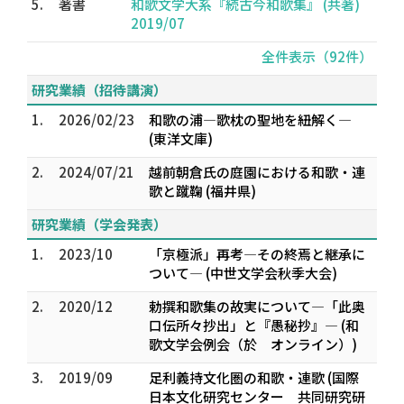
5.
著書
和歌文学大系『続古今和歌集』 (共著)
2019/07
全件表示（92件）
研究業績（招待講演）
1.
2026/02/23
和歌の浦―歌枕の聖地を紐解く―
(東洋文庫)
2.
2024/07/21
越前朝倉氏の庭園における和歌・連
歌と蹴鞠 (福井県)
研究業績（学会発表）
1.
2023/10
「京極派」再考―その終焉と継承に
ついて― (中世文学会秋季大会)
2.
2020/12
勅撰和歌集の故実について―「此奥
口伝所々抄出」と『愚秘抄』― (和
歌文学会例会（於 オンライン）)
3.
2019/09
足利義持文化圏の和歌・連歌 (国際
日本文化研究センター 共同研究研