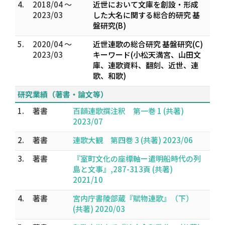
4.
2018/04 ～
近世において文庫を創設・形成
2023/03
した大名に関する総合的研究 基
盤研究(B)
5.
2020/04 ～
近世連歌の総合研究 基盤研究(C)
2023/03
キーワード(小松天満宮、山田文
庫、連歌資料、翻刻、近世、連
歌、和歌)
研究業績（著書・論文等）
1.
著書
百韻連歌撰注釈 第一巻 1 (共著)
2023/07
2.
著書
連歌大観 第四巻 3 (共著) 2023/06
3.
著書
『室町文化の座標軸ー遣明船時代の列
島と文事』,287-313頁 (共著)
2021/10
4.
著書
宮内庁書陵部蔵『賦物連歌』（下）
(共著) 2020/03