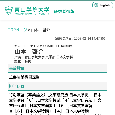
English
研究者情報
TOPページ
> 山本 啓介
（最終更新日 : 2026-02-24 14:47:35）
ヤマモト ケイスケ
YAMAMOTO Keisuke
山本 啓介
所属
青山学院大学 文学部 日本文学科
職種
教授
基幹教員
主要授業科目担当
担当科目
特別演習（卒業論文）,文学研究法,日本文学史Ⅱ,日本
文学演習［６］,日本文学特講［４］,文学研究法Ⅰ,文
学研究法Ⅱ,日本文学演習Ⅰ［６］,日本文学演習
Ⅱ［６］,日本文学特講Ⅰ［４］,日本文学特講