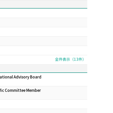
全件表示（13件）
ational Advisory Board
tific Committee Member