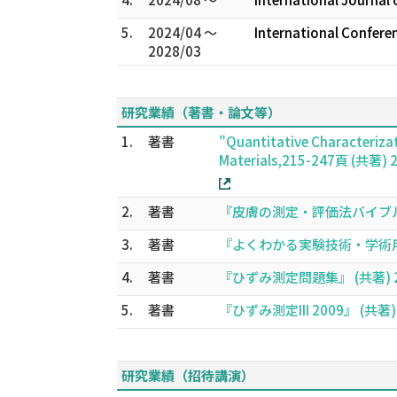
5.
2024/04 ～
International Confere
2028/03
研究業績（著書・論文等）
1.
著書
"Quantitative Characteriza
Materials,215-247頁 (共著) 
2.
著書
『皮膚の測定・評価法バイブル』 
3.
著書
『よくわかる実験技術・学術用語第
4.
著書
『ひずみ測定問題集』 (共著) 2
5.
著書
『ひずみ測定III 2009』 (共著) 
研究業績（招待講演）