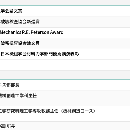
性学会論文賞
非破壊検査協会新進賞
 Mechanics R.E. Peterson Award
非破壊検査協会論文賞
 日本機械学会材料力学部門優秀講演表彰
ニス部部長
機械創造工学科主任
工学研究科理工学専攻教務主任（機械創造コース）
所副所長