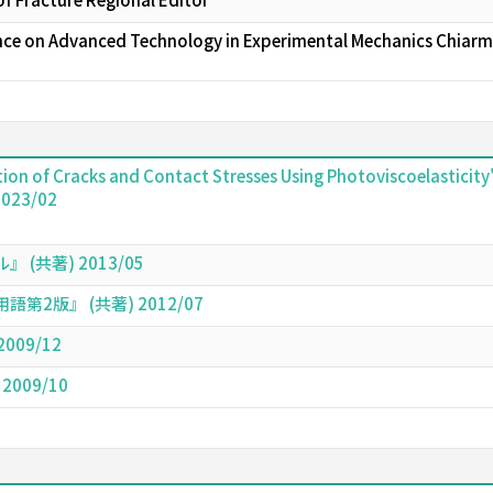
nce on Advanced Technology in Experimental Mechanics Chiar
tion of Cracks and Contact Stresses Using Photoviscoelasticit
2023/02
(共著) 2013/05
2版』 (共著) 2012/07
009/12
2009/10