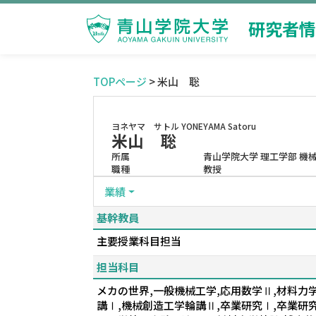
研究者情
TOPページ
> 米山 聡
ヨネヤマ サトル
YONEYAMA Satoru
米山 聡
所属
青山学院大学 理工学部 機
職種
教授
業績
基幹教員
主要授業科目担当
担当科目
メカの世界,一般機械工学,応用数学Ⅱ,材料力
講Ⅰ,機械創造工学輪講Ⅱ,卒業研究Ⅰ,卒業研