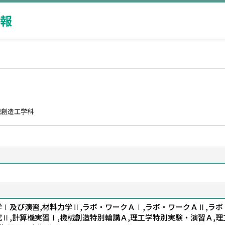
報
械創造工学科
学Ⅰ及び演習,材料力学Ⅱ,ラボ・ワークＡⅠ,ラボ・ワークＡⅡ,ラ
究Ⅱ,計算機実習Ⅰ,機械創造特別輪講Ａ,理工学特別実験・演習Ａ,