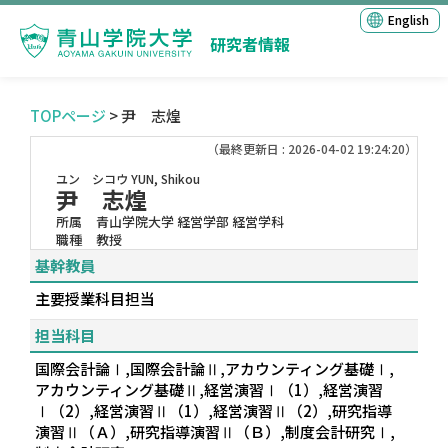
English
研究者情報
TOPページ
> 尹 志煌
（最終更新日 : 2026-04-02 19:24:20）
ユン シコウ
YUN, Shikou
尹 志煌
所属
青山学院大学 経営学部 経営学科
職種
教授
基幹教員
主要授業科目担当
担当科目
国際会計論Ⅰ,国際会計論Ⅱ,アカウンティング基礎Ⅰ,
アカウンティング基礎Ⅱ,経営演習Ⅰ（1）,経営演習
Ⅰ（2）,経営演習Ⅱ（1）,経営演習Ⅱ（2）,研究指導
演習Ⅱ（Ａ）,研究指導演習Ⅱ（Ｂ）,制度会計研究Ⅰ,