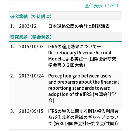
全件表示（77件）
研究業績（招待講演）
1.
2003/12
日本道路公団の会計と財務諸表
研究業績（学会発表）
1.
2015/10/03
IFRSの適用効果についてー
Discretionary Revenue Accrual
Modelによる実証ー (国際会計研究
学会第３２回大会)
2.
2013/10/24
Perception gap between users
and preparers about the financial
reportiong standards toward
adoption of the IFRS (台湾会計学
会)
3.
2013/09/15
IFRSの導入に関する財務報告利用者
及び作成者の意識のギャップについ
て (第30回国際会計研究学会(共同))