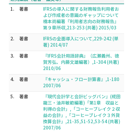
1.
著書
IFRSの導入に関する財務報告利用者お
よび作成者の意識のギャップについて
橋本尚編著『利用者志向の財務報告』
第９章所収,213-253 (共著) 2015/03
2.
著書
IFRSの全面導入について,229-242 (単
著) 2014/07
3.
著書
『IFRS会計用語辞典』（広瀬義州、徳
賀芳弘、内藤文雄編著）,1-304 (共著)
2010/06
4.
著書
『キャッシュ・フロー計算書』,1-180
2007/06
5.
著書
『現代会計学と会計ビッグバン』(椛田
龍三・油井敏範編著)「第1章 収益と
利得の会計」,「コーヒーブレイク２収
益の会計」,「コーヒーブレイク３外貨
換算会計」,21-35,51-52,53-54 (共著)
2007/06