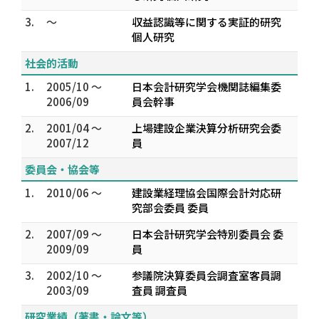
3.
～
収益認識等に関する実証的研究
個人研究
社会的活動
1.
2005/10 ～
日本会計研究学会機関誌編集委
2006/09
員会幹事
2.
2001/04 ～
上場建設企業決算分析研究会委
2007/12
員
委員会・協会等
1.
2010/06 ～
建設業経理協会国際会計対応研
究部会委員 委員
2.
2007/09 ～
日本会計研究学会特別委員会 委
2009/09
員
3.
2002/10 ～
参議院決算委員会調査室客員調
2003/09
査員 調査員
研究業績（著書・論文等）