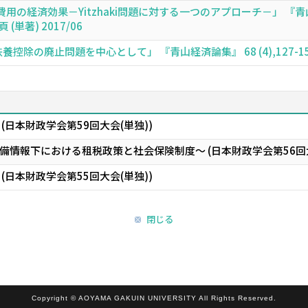
用の経済効果－Yitzhaki問題に対する一つのアプローチ－」 『
6頁 (単著) 2017/06
控除の廃止問題を中心として」 『青山経済論集』 68 (4),127-151頁 
(日本財政学会第59回大会(単独))
情報下における租税政策と社会保険制度～ (日本財政学会第56回大
(日本財政学会第55回大会(単独))
閉じる
Copyright © AOYAMA GAKUIN UNIVERSITY All Rights Reserved.