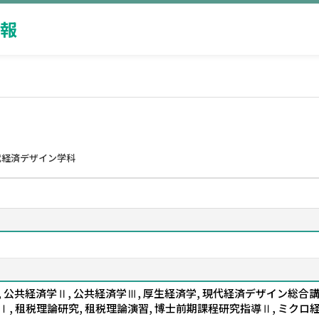
報
代経済デザイン学科
公共経済学Ⅱ, 公共経済学Ⅲ, 厚生経済学, 現代経済デザイン総合講義
学Ⅰ, 租税理論研究, 租税理論演習, 博士前期課程研究指導Ⅱ, ミク