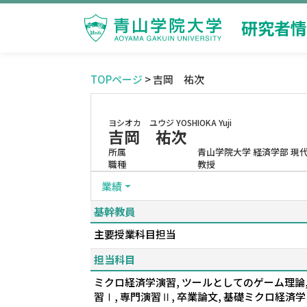
研究者情
TOPページ
> 吉岡 祐次
ヨシオカ ユウジ
YOSHIOKA Yuji
吉岡 祐次
所属
青山学院大学 経済学部 現
職種
教授
業績
基幹教員
主要授業科目担当
担当科目
ミクロ経済学演習, ツールとしてのゲーム理論, 
習Ⅰ, 専門演習Ⅱ, 卒業論文, 基礎ミクロ経済