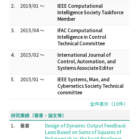
2.
2019/01 ～
IEEE Computational
Intelligence Society Taskforce
Member
3.
2015/04 ～
IFAC Computational
Intelligence in Control
Technical Committee
4.
2015/02 ～
International Journal of
Control, Automation, and
Systems Associate Editor
5.
2015/01 ～
IEEE Systems, Man, and
Cybernetics Society Technical
committee
全件表示（10件）
研究業績（著書・論文等）
1.
著書
Design of Dynamic Output Feedback
Laws Based on Sums of Squares of
Polynomials in: the book Nonlinear