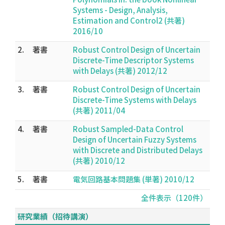
Systems - Design, Analysis,
Estimation and Control2 (共著)
2016/10
2.
著書
Robust Control Design of Uncertain
Discrete-Time Descriptor Systems
with Delays (共著) 2012/12
3.
著書
Robust Control Design of Uncertain
Discrete-Time Systems with Delays
(共著) 2011/04
4.
著書
Robust Sampled-Data Control
Design of Uncertain Fuzzy Systems
with Discrete and Distributed Delays
(共著) 2010/12
5.
著書
電気回路基本問題集 (単著) 2010/12
全件表示（120件）
研究業績（招待講演）