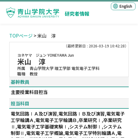
English
研究者情報
TOPページ
> 米山 淳
（最終更新日 : 2026-03-19 10:42:28）
ヨネヤマ ジュン
YONEYAMA Jun
米山 淳
所属
青山学院大学 理工学部 電気電子工学科
職種
教授
基幹教員
主要授業科目担当
担当科目
電気回路ⅠＡ及び演習,電気回路ⅠＢ及び演習,電気電子
工学輪講Ａ,電気電子工学輪講Ｂ,卒業研究Ⅰ,卒業研究
Ⅱ,電気電子工学基礎実験Ⅰ,システム制御Ⅰ,システム
制御Ⅱ,電気電子工学概論,電気電子工学特別輪講Ａ,電