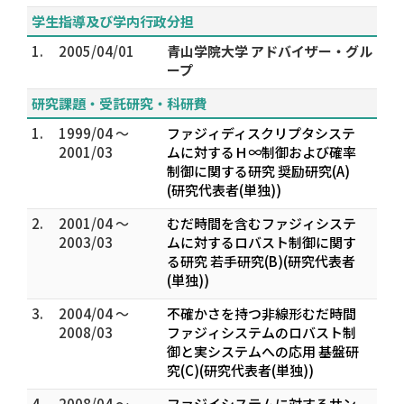
学生指導及び学内行政分担
1.
2005/04/01
青山学院大学 アドバイザー・グル
ープ
研究課題・受託研究・科研費
1.
1999/04 ～
ファジィディスクリプタシステ
2001/03
ムに対するＨ∞制御および確率
制御に関する研究 奨励研究(A)
(研究代表者(単独))
2.
2001/04 ～
むだ時間を含むファジィシステ
2003/03
ムに対するロバスト制御に関す
る研究 若手研究(B)(研究代表者
(単独))
3.
2004/04 ～
不確かさを持つ非線形むだ時間
2008/03
ファジィシステムのロバスト制
御と実システムへの応用 基盤研
究(C)(研究代表者(単独))
4.
2008/04 ～
ファジイシステムに対するサン