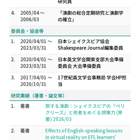
研究員
4.
2005/04 ～
「演劇の総合定期研究と演劇学
2006/03
の確立」
委員会・協会等
1.
2020/04/01 ～
日本シェイクスピア協会
2023/03/31
Shakespeare Journal編集委員
2.
2020/04/01 ～
日本英文学会関東支部大会準備
2023/03/31
委員会 大会準備委員
3.
2017/04/01 ～
17世紀英文学会事務局 学会HP担
2020/10/31
当
研究業績（著書・論文等）
1.
著書
旅する演劇：シェイクスピアの『ペリ
クリーズ』と他者をめぐる想像力 (単
著) 2026/03
2.
著書
Effects of English-speaking lessons
in virtual reality on EFL learners'