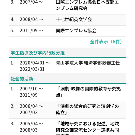
3.
2007/04 ～
国際エンブレム協会日本支部エ
ンブレム研究会
4.
2008/04 ～
十七世紀英文学会
5.
2011/09 ～
国際エンブレム協会
全件表示（6件）
学生指導及び学内行政分担
1.
2020/04/01 ～
青山学院大学 経済学部教務主任
2022/03/31
社会的活動
1.
2007/10 ～
「演劇-映像の国際的教育研究拠
2011/09
点」
2.
2006/04 ～
「演劇の総合的研究と演劇学の
2007/03
確立」
3.
2005/04 ～
「地域研究における記述」地域
2008/03
研究企画交流センター連携共同