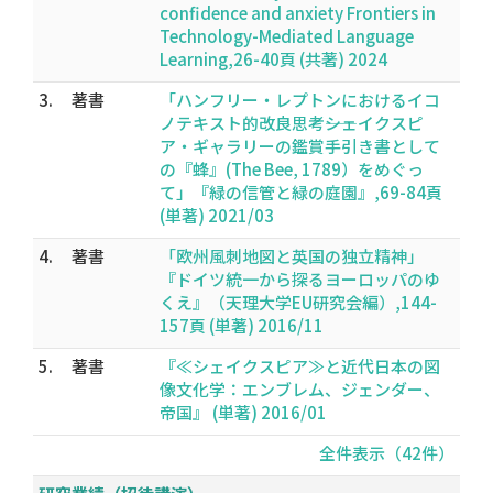
confidence and anxiety Frontiers in
Technology-Mediated Language
Learning,26-40頁 (共著) 2024
3.
著書
「ハンフリー・レプトンにおけるイコ
ノテキスト的改良思考――シェイクスピ
ア・ギャラリーの鑑賞手引き書として
の『蜂』(The Bee, 1789）をめぐっ
て」『緑の信管と緑の庭園』,69-84頁
(単著) 2021/03
4.
著書
「欧州風刺地図と英国の独立精神」
『ドイツ統一から探るヨーロッパのゆ
くえ』（天理大学EU研究会編）,144-
157頁 (単著) 2016/11
5.
著書
『≪シェイクスピア≫と近代日本の図
像文化学：エンブレム、ジェンダー、
帝国』 (単著) 2016/01
全件表示（42件）