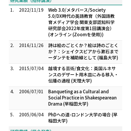
研究業績（招待講演）
1.
2022/11/19
Web 3.0/メタバース/Society
5.0/DX時代の英語教育（外国語教
育メディア学会 関東支部認知科学
研究部会2022年度第1回講演会）
(オンライン (Zoomを使用))
2.
2016/11/26
詩は絵のごとくか？絵は詩のごとく
か？：シェイクスピアから漱石まで
ーダンテを補助線として (福島大学)
3.
2015/07/04
越境する芸術/食文化：英国ルネサ
ンスのデザート用木皿にみる移入・
伝播の過程 (天理大学)
4.
2006/07/01
Banqueting as a Cultural and
Social Practice in Shakespearean
Drama (早稲田大学)
5.
2005/06/04
PhDへの道-ロンドン大学の場合 (早
稲田大学)