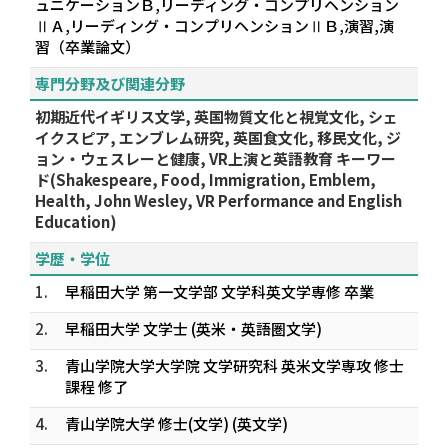
ュニケーションＢ,リーディング・コンプリヘンション
ⅡＡ,リーディング・コンプリヘンションⅡＢ,演習,演
習（卒業論文）
専門分野及び関連分野
初期近代イギリス文学, 英国物質文化と視覚文化, シェ
イクスピア, エンブレム研究, 英国食文化, 移民文化, ジ
ョン・ウェスレーと健康, VR上演と英語教育 キーワー
ド(Shakespeare, Food, Immigration, Emblem,
Health, John Wesley, VR Performance and English
Education)
学歴・学位
1.
早稲田大学 第一文学部 文学科英文学専修 卒業
2.
早稲田大学 文学士 (英米・英語圏文学)
3.
青山学院大学大学院 文学研究科 英米文学専攻 修士
課程 修了
4.
青山学院大学 修士(文学) (英文学)