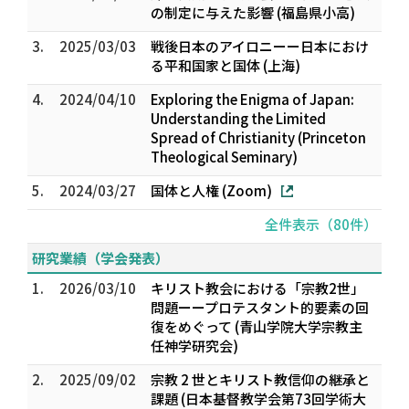
の制定に与えた影響 (福島県小高)
3.
2025/03/03
戦後日本のアイロニーー日本におけ
る平和国家と国体 (上海)
4.
2024/04/10
Exploring the Enigma of Japan:
Understanding the Limited
Spread of Christianity (Princeton
Theological Seminary)
5.
2024/03/27
国体と人権 (Zoom)
全件表示（80件）
研究業績（学会発表）
1.
2026/03/10
キリスト教会における「宗教2世」
問題ーープロテスタント的要素の回
復をめぐって (青山学院大学宗教主
任神学研究会)
2.
2025/09/02
宗教 2 世とキリスト教――信仰の継承と
課題―― (日本基督教学会第73回学術大