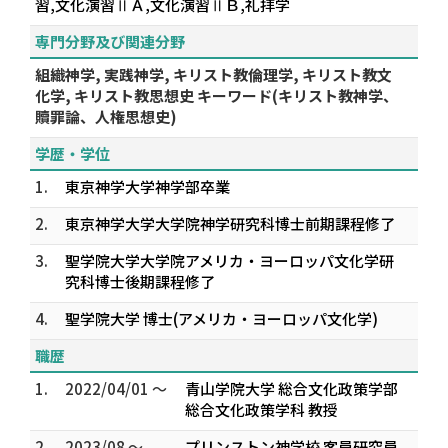
習,文化演習ⅡＡ,文化演習ⅡＢ,礼拝学
専門分野及び関連分野
組織神学, 実践神学, キリスト教倫理学, キリスト教文
化学, キリスト教思想史 キーワード(キリスト教神学、
贖罪論、人権思想史)
学歴・学位
1.
東京神学大学神学部卒業
2.
東京神学大学大学院神学研究科博士前期課程修了
3.
聖学院大学大学院アメリカ・ヨーロッパ文化学研
究科博士後期課程修了
4.
聖学院大学 博士(アメリカ・ヨーロッパ文化学)
職歴
1.
2022/04/01 ～
青山学院大学 総合文化政策学部
総合文化政策学科 教授
2.
2023/08 ～
プリンストン神学校 客員研究員