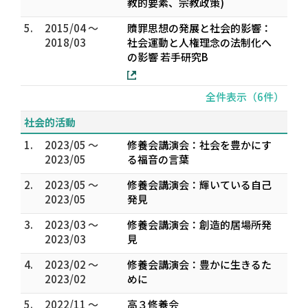
教的要素、宗教政策)
5.
2015/04 ～
贖罪思想の発展と社会的影響：
2018/03
社会運動と人権理念の法制化へ
の影響 若手研究B
全件表示（6件）
社会的活動
1.
2023/05 ～
修養会講演会：社会を豊かにす
2023/05
る福音の言葉
2.
2023/05 ～
修養会講演会：輝いている自己
2023/05
発見
3.
2023/03 ～
修養会講演会：創造的居場所発
2023/03
見
4.
2023/02 ～
修養会講演会：豊かに生きるた
2023/02
めに
5.
2022/11 ～
高３修養会