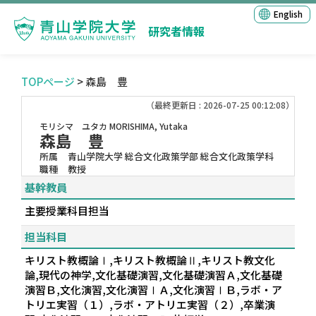
English
研究者情報
TOPページ
> 森島 豊
（最終更新日 : 2026-07-25 00:12:08）
モリシマ ユタカ
MORISHIMA, Yutaka
森島 豊
所属
青山学院大学 総合文化政策学部 総合文化政策学科
職種
教授
基幹教員
主要授業科目担当
担当科目
キリスト教概論Ⅰ,キリスト教概論Ⅱ,キリスト教文化
論,現代の神学,文化基礎演習,文化基礎演習Ａ,文化基礎
演習Ｂ,文化演習,文化演習ⅠＡ,文化演習ⅠＢ,ラボ・ア
トリエ実習（１）,ラボ・アトリエ実習（２）,卒業演