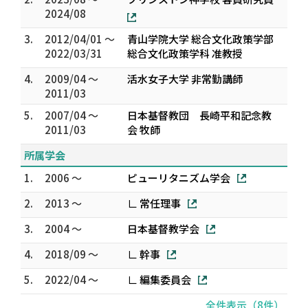
2024/08
3.
2012/04/01 ～
青山学院大学 総合文化政策学部
2022/03/31
総合文化政策学科 准教授
4.
2009/04 ～
活水女子大学 非常勤講師
2011/03
5.
2007/04 ～
日本基督教団 長崎平和記念教
2011/03
会 牧師
所属学会
1.
2006 ～
ピューリタニズム学会
2.
2013 ～
∟ 常任理事
3.
2004 ～
日本基督教学会
4.
2018/09 ～
∟ 幹事
5.
2022/04 ～
∟ 編集委員会
全件表示（8件）