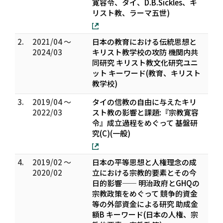
寛容令、タイ、D.B.Sickles、キ
リスト教、ラーマ五世)
2.
2021/04 ～
日本の教育における伝統思想と
2024/03
キリスト教学校の攻防 機関内共
同研究 キリスト教文化研究ユニ
ット キーワード(教育、キリスト
教学校)
3.
2019/04 ～
タイの信教の自由に与えたキリ
2022/03
スト教の影響と課題:『宗教寛容
令』成立過程をめぐって 基盤研
究(C)(一般)
4.
2019/02 ～
日本の平等思想と人権理念の成
2020/02
立における宗教的要素とその今
日的影響—— 明治政府とGHQの
宗教政策をめぐって 競争的資金
等の外部資金による研究 助成金
額B キーワード(日本の人権、宗