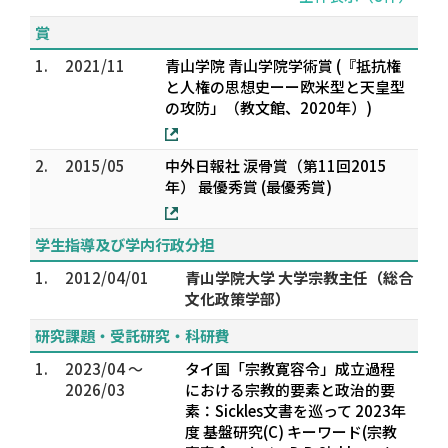
賞
1.
2021/11
青山学院 青山学院学術賞 (『抵抗権
と人権の思想史ーー欧米型と天皇型
の攻防」（教文館、2020年）)
2.
2015/05
中外日報社 涙骨賞（第11回2015
年） 最優秀賞 (最優秀賞)
学生指導及び学内行政分担
1.
2012/04/01
青山学院大学 大学宗教主任（総合
文化政策学部）
研究課題・受託研究・科研費
1.
2023/04 ～
タイ国「宗教寛容令」成立過程
2026/03
における宗教的要素と政治的要
素：Sickles文書を巡って 2023年
度 基盤研究(C) キーワード(宗教