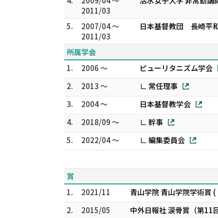
4.
2009/04 ～
活水女子大学 非常勤講
2011/03
5.
2007/04 ～
日本基督教団 長崎平和
2011/03
所属学会
1.
2006 ～
ピューリタニズム学会
2.
2013 ～
∟ 常任理事
3.
2004 ～
日本基督教学会
4.
2018/09 ～
∟ 幹事
5.
2022/04 ～
∟ 編集委員会
賞
1.
2021/11
青山学院 青山学院学術賞 
2.
2015/05
中外日報社 涙骨賞（第11回