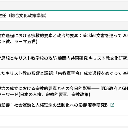
主任（総合文化政策学部）
過程における宗教的要素と政治的要素：Sickles文書を巡って 202
キリスト教、ラーマ五世)
思想とキリスト教学校の攻防 機関内共同研究 キリスト教文化研究ユ
たキリスト教の影響と課題:『宗教寛容令』成立過程をめぐって 基盤研
念の成立における宗教的要素とその今日的影響—— 明治政府とGH
 キーワード(日本の人権、宗教的要素、宗教政策)
影響：社会運動と人権理念の法制化への影響 若手研究B