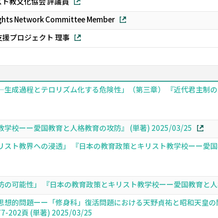
ト教文化協会 評議員
ghts Network Committee Member
支援プロジェクト 理事
生成過程とテロリズム化する危険性」（第三章） 『近代君主制の思想史
校ーー愛国教育と人格教育の攻防』 (単著) 2025/03/25
スト教界への浸透」 『日本の教育政策とキリスト教学校ーー愛国教育と
可能性」 『日本の教育政策とキリスト教学校ーー愛国教育と人格教育の攻防』
思想的問題ーー「修身科」復活問題における天野貞祐と昭和天皇の
2頁 (単著) 2025/03/25