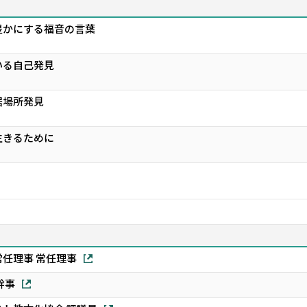
豊かにする福音の言葉
いる自己発見
居場所発見
生きるために
任理事 常任理事
幹事