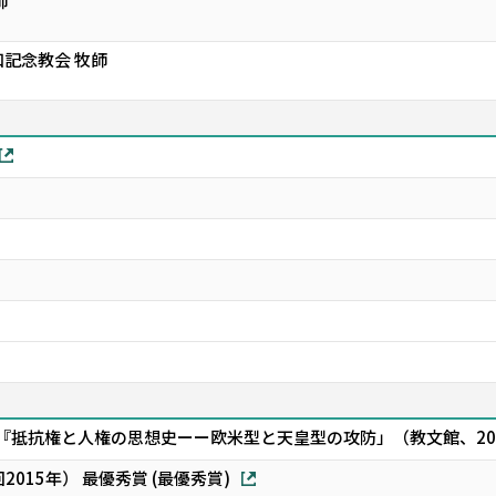
師
記念教会 牧師
(『抵抗権と人権の思想史ーー欧米型と天皇型の攻防」（教文館、202
2015年） 最優秀賞 (最優秀賞)