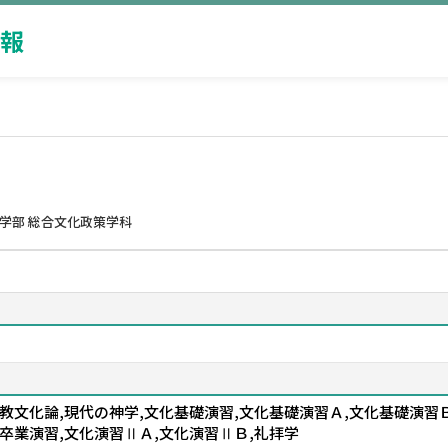
報
学部 総合文化政策学科
教文化論,現代の神学,文化基礎演習,文化基礎演習Ａ,文化基礎演習Ｂ
卒業演習,文化演習ⅡＡ,文化演習ⅡＢ,礼拝学