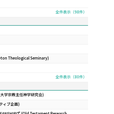
全件表示（98件）
ceton Theological Seminary)
全件表示（80件）
院大学宗教主任神学研究会)
アティブ企画)
SANSHIRŌ
” (Old Testament Research