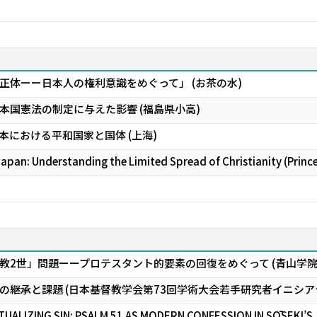
正体ーー日本人の権利意識をめぐって」 (お茶の水)
本国憲法の制定に与えた影響 (福島県小高)
における平和国家と国体 (上海)
Japan: Understanding the Limited Spread of Christianity (Prin
教2世」問題ーープロテスタント的要素の回復をめぐって (青山学
信仰の継承と課題―― (日本基督教学会第73回学術大会若手研究者イニシ
UALIZING SIN: PSALM 51 AS MODERN CONFESSION IN SŌSEKI’S