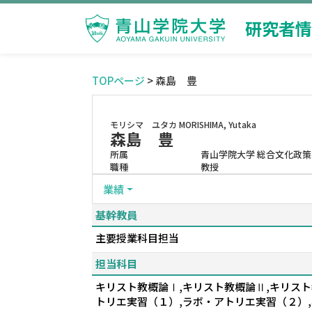
研究者情
TOPページ
> 森島 豊
モリシマ ユタカ
MORISHIMA, Yutaka
森島 豊
所属
青山学院大学 総合文化政策
職種
教授
業績
基幹教員
主要授業科目担当
担当科目
キリスト教概論Ⅰ,キリスト教概論Ⅱ,キリスト
トリエ実習（１）,ラボ・アトリエ実習（２）,