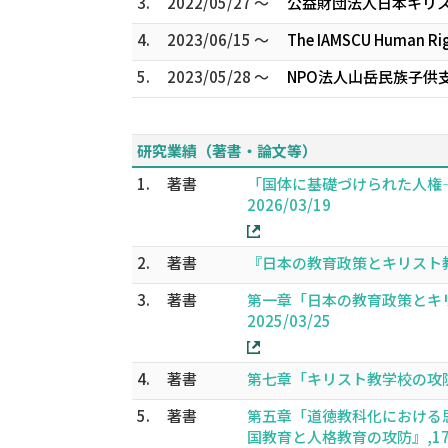
3.
2022/05/27 ～
公益財団法人日本キリス
4.
2023/06/15 ～
The IAMSCU Human Ri
5.
2023/05/28 ～
NPO法人山岳民族子供
研究業績（著書・論文等）
1.
著書
「国体に基礎づけられた人権―
2026/03/19
2.
著書
『日本の教育政策とキリスト教学
3.
著書
第一章「日本の教育政策とキリ
2025/03/25
4.
著書
第七章「キリスト教学校の攻防の
5.
著書
第五章「道徳教科化における
国教育と人格教育の攻防』,177-20