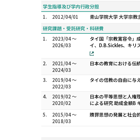
学生指導及び学内行政分担
1.
2012/04/01
青山学院大学 大学宗教
研究課題・受託研究・科研費
1.
2023/04 ～
タイ国「宗教寛容令」成立
2026/03
イ、D.B.Sickles、
2.
2021/04 ～
日本の教育における伝統
2024/03
3.
2019/04 ～
タイの信教の自由に与え
2022/03
4.
2019/02 ～
日本の平等思想と人権理
2020/02
による研究 助成金額B
5.
2015/04 ～
贖罪思想の発展と社会的
2018/03