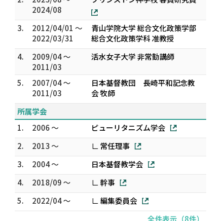
2024/08
3.
2012/04/01 ～
青山学院大学 総合文化政策学部
2022/03/31
総合文化政策学科 准教授
4.
2009/04 ～
活水女子大学 非常勤講師
2011/03
5.
2007/04 ～
日本基督教団 長崎平和記念教
2011/03
会 牧師
所属学会
1.
2006 ～
ピューリタニズム学会
2.
2013 ～
∟ 常任理事
3.
2004 ～
日本基督教学会
4.
2018/09 ～
∟ 幹事
5.
2022/04 ～
∟ 編集委員会
全件表示（8件）