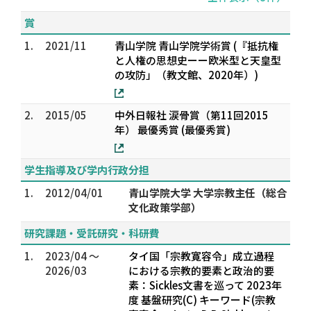
賞
1.
2021/11
青山学院 青山学院学術賞 (『抵抗権
と人権の思想史ーー欧米型と天皇型
の攻防」（教文館、2020年）)
2.
2015/05
中外日報社 涙骨賞（第11回2015
年） 最優秀賞 (最優秀賞)
学生指導及び学内行政分担
1.
2012/04/01
青山学院大学 大学宗教主任（総合
文化政策学部）
研究課題・受託研究・科研費
1.
2023/04 ～
タイ国「宗教寛容令」成立過程
2026/03
における宗教的要素と政治的要
素：Sickles文書を巡って 2023年
度 基盤研究(C) キーワード(宗教