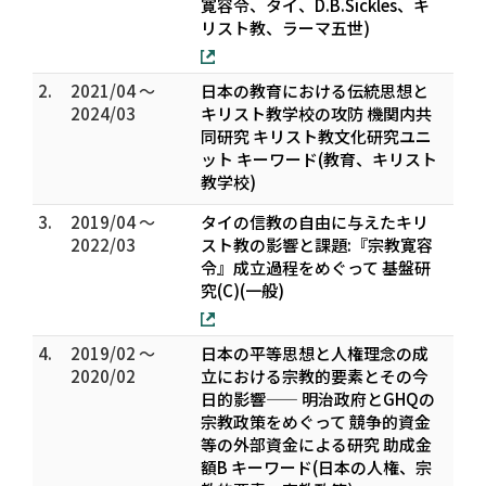
寛容令、タイ、D.B.Sickles、キ
リスト教、ラーマ五世)
2.
2021/04 ～
日本の教育における伝統思想と
2024/03
キリスト教学校の攻防 機関内共
同研究 キリスト教文化研究ユニ
ット キーワード(教育、キリスト
教学校)
3.
2019/04 ～
タイの信教の自由に与えたキリ
2022/03
スト教の影響と課題:『宗教寛容
令』成立過程をめぐって 基盤研
究(C)(一般)
4.
2019/02 ～
日本の平等思想と人権理念の成
2020/02
立における宗教的要素とその今
日的影響—— 明治政府とGHQの
宗教政策をめぐって 競争的資金
等の外部資金による研究 助成金
額B キーワード(日本の人権、宗