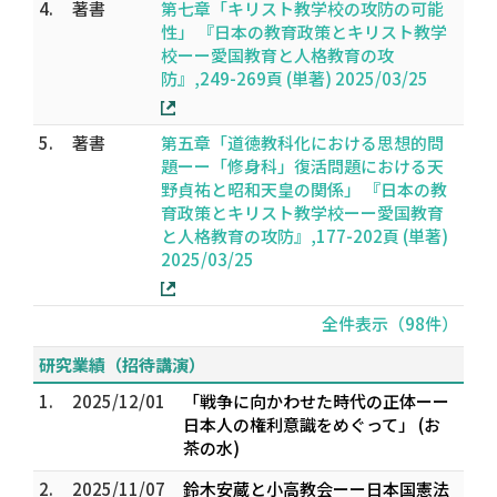
4.
著書
第七章「キリスト教学校の攻防の可能
性」 『日本の教育政策とキリスト教学
校ーー愛国教育と人格教育の攻
防』,249-269頁 (単著) 2025/03/25
5.
著書
第五章「道徳教科化における思想的問
題ーー「修身科」復活問題における天
野貞祐と昭和天皇の関係」 『日本の教
育政策とキリスト教学校ーー愛国教育
と人格教育の攻防』,177-202頁 (単著)
2025/03/25
全件表示（98件）
研究業績（招待講演）
1.
2025/12/01
「戦争に向かわせた時代の正体ーー
日本人の権利意識をめぐって」 (お
茶の水)
2.
2025/11/07
鈴木安蔵と小高教会ーー日本国憲法