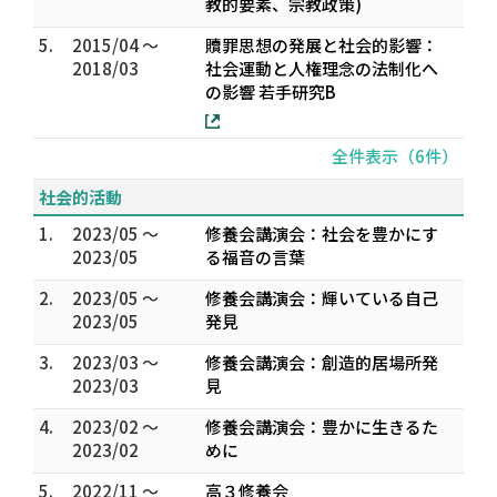
教的要素、宗教政策)
5.
2015/04 ～
贖罪思想の発展と社会的影響：
2018/03
社会運動と人権理念の法制化へ
の影響 若手研究B
全件表示（6件）
社会的活動
1.
2023/05 ～
修養会講演会：社会を豊かにす
2023/05
る福音の言葉
2.
2023/05 ～
修養会講演会：輝いている自己
2023/05
発見
3.
2023/03 ～
修養会講演会：創造的居場所発
2023/03
見
4.
2023/02 ～
修養会講演会：豊かに生きるた
2023/02
めに
5.
2022/11 ～
高３修養会