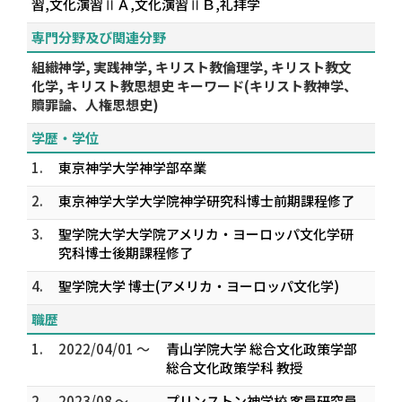
習,文化演習ⅡＡ,文化演習ⅡＢ,礼拝学
専門分野及び関連分野
組織神学, 実践神学, キリスト教倫理学, キリスト教文
化学, キリスト教思想史 キーワード(キリスト教神学、
贖罪論、人権思想史)
学歴・学位
1.
東京神学大学神学部卒業
2.
東京神学大学大学院神学研究科博士前期課程修了
3.
聖学院大学大学院アメリカ・ヨーロッパ文化学研
究科博士後期課程修了
4.
聖学院大学 博士(アメリカ・ヨーロッパ文化学)
職歴
1.
2022/04/01 ～
青山学院大学 総合文化政策学部
総合文化政策学科 教授
2.
2023/08 ～
プリンストン神学校 客員研究員