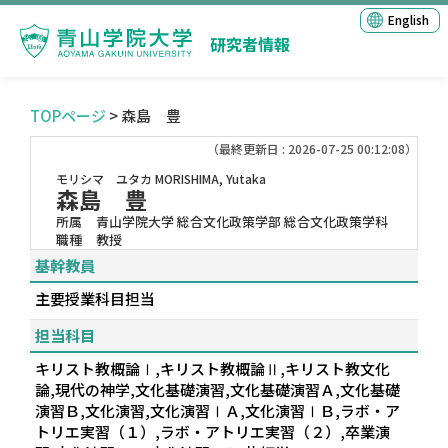
English
研究者情報
TOPページ
> 森島 豊
（最終更新日 : 2026-07-25 00:12:08）
モリシマ ユタカ
MORISHIMA, Yutaka
森島 豊
所属
青山学院大学 総合文化政策学部 総合文化政策学科
職種
教授
基幹教員
主要授業科目担当
担当科目
キリスト教概論Ⅰ,キリスト教概論Ⅱ,キリスト教文化
論,現代の神学,文化基礎演習,文化基礎演習Ａ,文化基礎
演習Ｂ,文化演習,文化演習ⅠＡ,文化演習ⅠＢ,ラボ・ア
トリエ実習（１）,ラボ・アトリエ実習（２）,卒業演