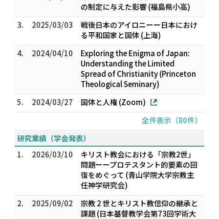
の制定に与えた影響 (福島県小高)
3.
2025/03/03
戦後日本のアイロニーー日本におけ
る平和国家と国体 (上海)
4.
2024/04/10
Exploring the Enigma of Japan:
Understanding the Limited
Spread of Christianity (Princeton
Theological Seminary)
5.
2024/03/27
国体と人権 (Zoom)
全件表示（80件）
研究業績（学会発表）
1.
2026/03/10
キリスト教会における「宗教2世」
問題ーープロテスタント的要素の回
復をめぐって (青山学院大学宗教主
任神学研究会)
2.
2025/09/02
宗教 2 世とキリスト教――信仰の継承と
課題―― (日本基督教学会第73回学術大