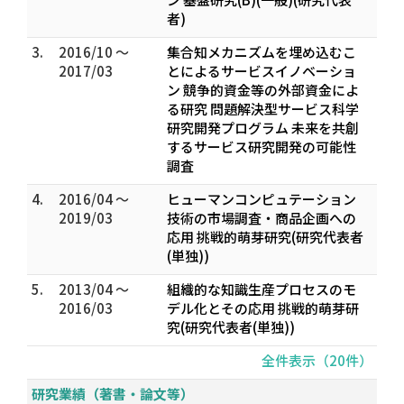
者)
3.
2016/10 ～
集合知メカニズムを埋め込むこ
2017/03
とによるサービスイノベーショ
ン 競争的資金等の外部資金によ
る研究 問題解決型サービス科学
研究開発プログラム 未来を共創
するサービス研究開発の可能性
調査
4.
2016/04 ～
ヒューマンコンピュテーション
2019/03
技術の市場調査・商品企画への
応用 挑戦的萌芽研究(研究代表者
(単独))
5.
2013/04 ～
組織的な知識生産プロセスのモ
2016/03
デル化とその応用 挑戦的萌芽研
究(研究代表者(単独))
全件表示（20件）
研究業績（著書・論文等）