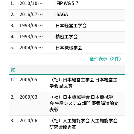
1.
2010/10 ～
IFIP WG 5.7
2.
2016/07 ～
ISAGA
3.
1993/09 ～
日本経営工学会
4.
1993/05 ～
精密工学会
5.
2004/05 ～
日本機械学会
全件表示（8件）
賞
1.
2006/05
（社）日本経営工学会 日本経営工
学会 論文賞
2.
2009/03
（社）日本機械学会 日本機械学
会 生産システム部門 優秀講演論文
表彰
3.
2010/06
（社）人工知能学会 人工知能学会
研究会優秀賞