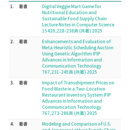
1.
著書
Digital Veggie Mart Game for
Nutritional Education and
Sustainable Food Supply Chain
Lecture Notes in Computer Science
15420,228-238頁 (共著) 2025
2.
著書
Enhancements and Evaluation of
Meta-Heuristic Scheduling Auction
Using Genetic Algorithm IFIP
Advances in Information and
Communication Technology
767,231-245頁 (共著) 2025
3.
著書
Impact of Transshipment Prices on
Food Waste in a Two-Location
Restaurant Inventory System IFIP
Advances in Information and
Communication Technology
767,273-286頁 (共著) 2025
4.
著書
Modeling and Comparison of U.S.
and Japanese Lettuce Supply Chain