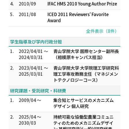
4.
2010/09
IFAC HMS 2010 Young Author Prize
5.
2011/08
ICED 2011 Reviewers' Favorite
Award
全件表示（8件）
学生指導及び学内行政分担
1.
2022/04/01 ～
青山学院大学 国際センター副所長
2024/03/31
（相模原キャンパス担当）
2.
2023/04/01 ～
青山学院大学 大学院理工学研究科
2025/03/01
理工学専攻教務主任（マネジメン
トテクノロジーコース）
研究課題・受託研究・科研費
1.
2009/04 ～
集合知とサービスのメカニズム
デザイン 個人研究
2.
2025/04 ～
持続可能な協働型農業コミュニ
2030/03
ティのためのメカニズムデザイ
ン 基盤研究(B)(一般)(研究代表