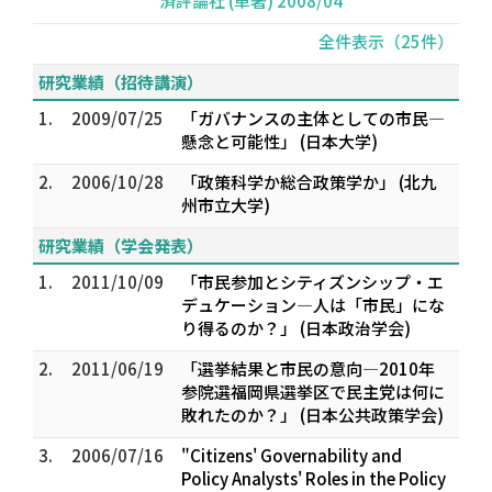
済評論社 (単著) 2008/04
全件表示（25件）
研究業績（招待講演）
1.
2009/07/25
「ガバナンスの主体としての市民―
懸念と可能性」 (日本大学)
2.
2006/10/28
「政策科学か総合政策学か」 (北九
州市立大学)
研究業績（学会発表）
1.
2011/10/09
「市民参加とシティズンシップ・エ
デュケーション―人は「市民」にな
り得るのか？」 (日本政治学会)
2.
2011/06/19
「選挙結果と市民の意向―2010年
参院選福岡県選挙区で民主党は何に
敗れたのか？」 (日本公共政策学会)
3.
2006/07/16
"Citizens' Governability and
Policy Analysts' Roles in the Policy