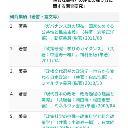
関する調査研究」
研究業績（著書・論文等）
1.
著書
『ガバナンス論の現在―国家をめぐる
公共性と民主主義』（共著：岩崎正洋
編），勁草書房 (単著) 2011/08
2.
著書
『政策研究―学びのガイダンス』（共
著：中道寿一編），福村出版 (単著)
2011/04
3.
著書
『政権交代選挙の政治学―地方から変
わる日本政治』（共著：白鳥浩編），
ミネルヴァ書房 (単著) 2010/10
4.
著書
『現代日本の政治―政治過程の理論と
実際』（共編著：岡田浩・松田憲忠
編），ミネルヴァ書房 (単著) 2009/04
5.
著書
『政策科学の挑戦―政策科学と総合政
策学』（共著：中道寿一編），日本経