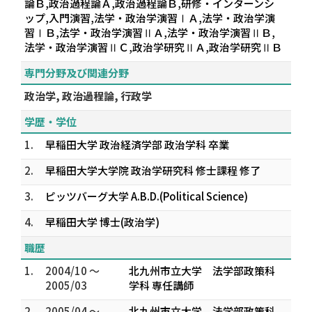
論Ｂ,政治過程論Ａ,政治過程論Ｂ,研修・インターンシ
ップ,入門演習,法学・政治学演習ⅠＡ,法学・政治学演
習ⅠＢ,法学・政治学演習ⅡＡ,法学・政治学演習ⅡＢ,
法学・政治学演習ⅡＣ,政治学研究ⅡＡ,政治学研究ⅡＢ
専門分野及び関連分野
政治学, 政治過程論, 行政学
学歴・学位
1.
早稲田大学 政治経済学部 政治学科 卒業
2.
早稲田大学大学院 政治学研究科 修士課程 修了
3.
ピッツバーグ大学 A.B.D.(Political Science)
4.
早稲田大学 博士(政治学)
職歴
1.
2004/10 ～
北九州市立大学 法学部政策科
2005/03
学科 専任講師
2.
2005/04 ～
北九州市立大学 法学部政策科