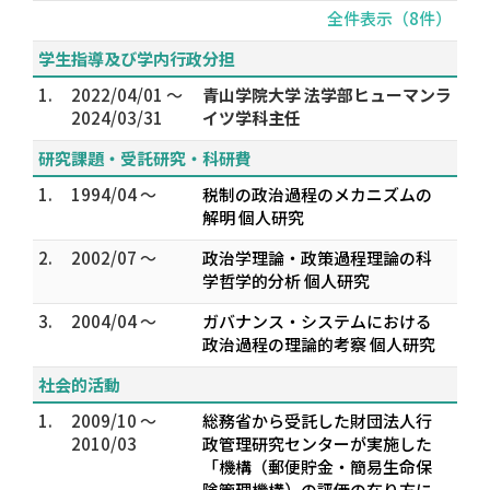
全件表示（8件）
学生指導及び学内行政分担
1.
2022/04/01 ～
青山学院大学 法学部ヒューマンラ
2024/03/31
イツ学科主任
研究課題・受託研究・科研費
1.
1994/04 ～
税制の政治過程のメカニズムの
解明 個人研究
2.
2002/07 ～
政治学理論・政策過程理論の科
学哲学的分析 個人研究
3.
2004/04 ～
ガバナンス・システムにおける
政治過程の理論的考察 個人研究
社会的活動
1.
2009/10 ～
総務省から受託した財団法人行
2010/03
政管理研究センターが実施した
「機構（郵便貯金・簡易生命保
険管理機構）の評価の在り方に