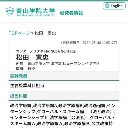
English
研究者情報
TOPページ
> 松田 憲忠
（最終更新日 : 2024-03-30 11:51:27）
マツダ ノリタダ
MATSUDA Noritada
松田 憲忠
所属
青山学院大学 法学部 ヒューマンライツ学科
職種
教授
基幹教員
主要授業科目担当
担当科目
政治学原論,政治学原論A,政治学原論B,政治過程論,イン
ターンシップ,グローバル・スキーム論Ⅰ（法と政治）,
インターンシップⅡ,法学概論（公法系）,グローバル・
スキーム論Ａ,政治学原論Ａ,政治学原論Ｂ,公共政策特