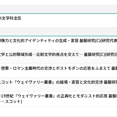
米文学科主任
像力と文化的アイデンティティの生成・変容 基盤研究(C)(研究代表者
学と公的領域形成―比較文学的視点を交えて― 基盤研究(C)(研究分
啓蒙・ロマン主義時代の交渉とポストモダンの応答をふまえて 基盤研究
コット『ウェイヴァリー叢書』の越境・変容と文化的交渉 基盤研究(
19世紀『ウェイヴァリー叢書』の正典化とモダニスト的応答 基盤研
・スコット)