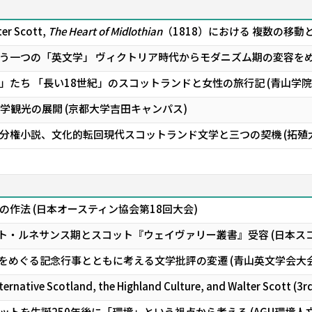
r Scott,
The Heart of Midlothian
（1818）における 複数の移動
一つの「英文学」 ――ヴィクトリア時代からモダニズム期の変容をめ
たち ――「長い18世紀」のスコットランドと女性の旅行記 (青山学
9世紀文学観光の展開 (京都大学吉田キャンパス)
権小説、文化的転回――現代スコットランド文学と三つの契機 (拓殖
作法 (日本オースティン協会第18回大会)
ト・ルネサンス期とスコット『ウェイヴァリー叢書』受容 (日本スコ
ter Scottをめぐる記念行事とともに考える文学批評の変遷 (青山英文学会大
ternative Scotland, the Highland Culture, and Walter Scott (3r
コットを生誕250年後に「環境」という視点から考える (AGU環境人