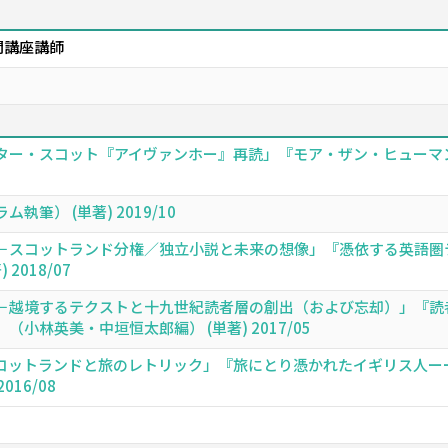
開講座講師
ター・スコット『アイヴァンホー』再読」『モア・ザン・ヒューマン
筆） (単著) 2019/10
－スコットランド分権／独立小説と未来の想像」『憑依する英語圏
2018/07
－越境するテクストと十九世紀読者層の創出（および忘却）」『読
小林英美・中垣恒太郎編） (単著) 2017/05
コットランドと旅のレトリック」『旅にとり憑かれたイギリス人ー
016/08