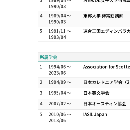
3.
1989/04 ～
お茶の水女子大学付属高
1990/03
4.
1989/04 ～
東邦大学 非常勤講師
1990/03
5.
1991/11 ～
連合王国エディンバラ大学大
1993/04
所属学会
1.
1994/06 ～
Association for Scottis
2023/06
2.
1994/09 ～
日本カレドニア学会（2
3.
1995/04 ～
日本英文学会
4.
2007/02 ～
日本オースティン協会
5.
2010/06 ～
IASIL Japan
2013/06