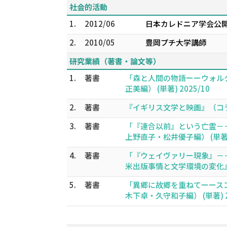
社会的活動
1.
2012/06
日本カレドニア学会公
2.
2010/05
豊岡プチ大学講師
研究業績（著書・論文等）
1.
著書
「森と人間の物語ーーウォル
正美編） (単著) 2025/10
2.
著書
『イギリス文学と映画』（コラム執
3.
著書
「『連合以前』という亡霊－
上野直子・松井優子編） (単著) 
4.
著書
「『ウェイヴァリー現象』－
米出版事情と文学環境の変化』（
5.
著書
「異郷に故郷を重ねてーース
木下卓・久守和子編） (単著) 2