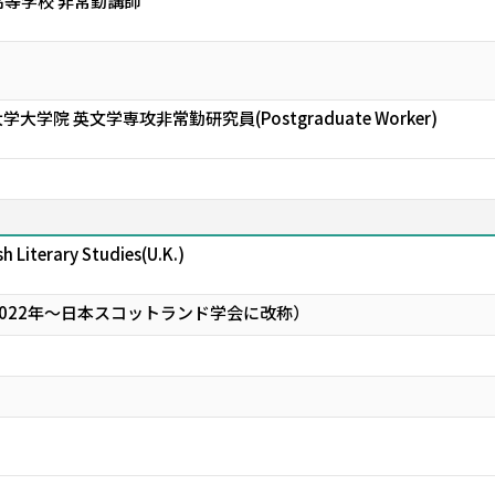
等学校 非常勤講師
学院 英文学専攻非常勤研究員(Postgraduate Worker)
h Literary Studies(U.K.)
022年～日本スコットランド学会に改称）