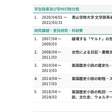
学生指導及び学内行政分担
1.
2020/04/01 ～
青山学院大学 文学部英
2022/03/31
研究課題・受託研究・科研費
1.
2007/04 ～
越境する「ケルト」の想
2009/03
2.
2008/04 ～
女性による日記・書簡文
2011/03
3.
2010/04 ～
英国歴史小説の歴史化―
2013/03
4.
2014/04 ～
英国歴史小説の射程―ス
2017/03
5.
2018/04 ～
英国歴史小説の転回―ー
2024/03
説、文化史、ウォルター