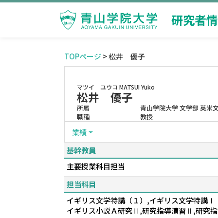
研究者情
TOPページ
> 松井 優子
マツイ ユウコ
MATSUI Yuko
松井 優子
所属
青山学院大学 文学部 英米
職種
教授
業績
基幹教員
主要授業科目担当
担当科目
イギリス文学特講（１）,イギリス文学特講Ⅰ
イギリス小説Ａ研究Ⅱ,研究指導演習Ⅱ,研究指