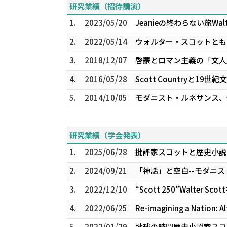
研究業績（招待講演）
1.
2023/05/20
Jeanieの終わらない旅――Walte
2.
2022/05/14
ウォルター・スコットともう
3.
2018/12/07
啓蒙とロマン主義の「文人」
4.
2016/05/28
Scott Countryと1
5.
2014/10/05
モダニスト・ルネサンス、分
研究業績（学会発表）
1.
2025/06/28
批評家スコットと歴史小説の
2.
2024/09/21
「神話」と空白--モダニス
3.
2022/12/10
“Scott 250”――Wal
4.
2022/06/25
Re-imagining a Nation: Al
5.
2022/01/29
地球の時間――歴史小説家ス