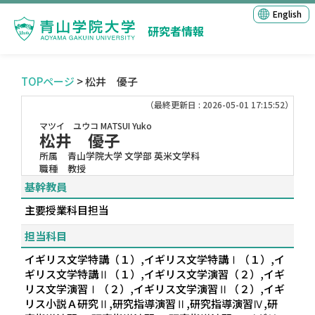
English
研究者情報
TOPページ
> 松井 優子
（最終更新日 : 2026-05-01 17:15:52）
マツイ ユウコ
MATSUI Yuko
松井 優子
所属
青山学院大学 文学部 英米文学科
職種
教授
基幹教員
主要授業科目担当
担当科目
イギリス文学特講（１）,イギリス文学特講Ⅰ（１）,イ
ギリス文学特講Ⅱ（１）,イギリス文学演習（２）,イギ
リス文学演習Ⅰ（２）,イギリス文学演習Ⅱ（２）,イギ
リス小説Ａ研究Ⅱ,研究指導演習Ⅱ,研究指導演習Ⅳ,研