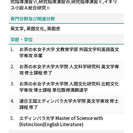
究指導演習Ⅵ,研究指導演習Ⅷ,研究指導演習Ⅹ,イギリ
ス小説Ａ総合研究Ⅱ
専門分野及び関連分野
英文学, 英国文化, 英国史
学歴・学位
1.
お茶の水女子大学 文教育学部 外国文学科英語英文
学専攻 卒業
2.
お茶の水女子大学大学院 人文科学研究科 英文学専
攻 修士課程 修了
3.
お茶の水女子大学大学院 人間文化研究科 比較文化
学専攻 博士課程 単位取得満期退学
4.
連合王国エディンバラ大学大学院 英文学専攻 修士
課程 修了
5.
エディンバラ大学 Master of Science with
Distinction(English Literature)