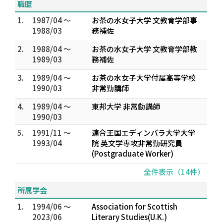
職歴
1.
1987/04 ～
お茶の水女子大学 文教育学部事
1988/03
務補佐
2.
1988/04 ～
お茶の水女子大学 文教育学部教
1989/03
務補佐
3.
1989/04 ～
お茶の水女子大学付属高等学校
1990/03
非常勤講師
4.
1989/04 ～
東邦大学 非常勤講師
1990/03
5.
1991/11 ～
連合王国エディンバラ大学大学
1993/04
院 英文学専攻非常勤研究員
(Postgraduate Worker)
全件表示（14件）
所属学会
1.
1994/06 ～
Association for Scottish
2023/06
Literary Studies(U.K.)