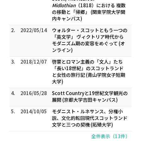
Midlothian
（1818）における 複数
の移動と「帰郷」 (関東学院大学関
内キャンパス)
2.
2022/05/14
ウォルター・スコットともう一つの
「英文学」 ――ヴィクトリア時代から
モダニズム期の変容をめぐって (オ
ンライン)
3.
2018/12/07
啓蒙とロマン主義の「文人」たち
――「長い18世紀」のスコットランド
と女性の旅行記 (青山学院女子短期
大学)
4.
2016/05/28
Scott Countryと19世紀文学観光の
展開 (京都大学吉田キャンパス)
5.
2014/10/05
モダニスト・ルネサンス、分権小
説、文化的転回――現代スコットランド
文学と三つの契機 (拓殖大学)
全件表示（13件）