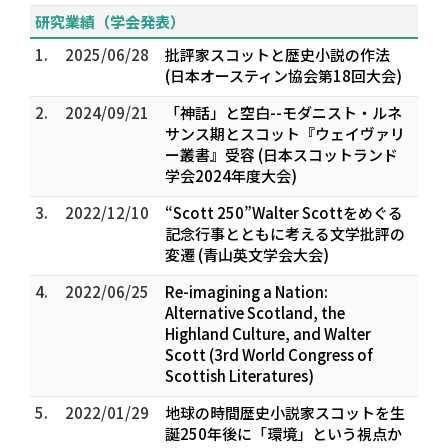
研究業績（学会発表）
1.
2025/06/28
批評家スコットと歴史小説の作法
(日本オースティン協会第18回大会)
2.
2024/09/21
「神話」と空白--モダニスト・ルネ
サンス期とスコット『ウェイヴァリ
ー叢書』受容 (日本スコットランド
学会2024年度大会)
3.
2022/12/10
“Scott 250”――Walter Scottをめぐる
記念行事とともに考える文学批評の
変遷 (青山英文学会大会)
4.
2022/06/25
Re-imagining a Nation:
Alternative Scotland, the
Highland Culture, and Walter
Scott (3rd World Congress of
Scottish Literatures)
5.
2022/01/29
地球の時間――歴史小説家スコットを生
誕250年後に「環境」という視点か