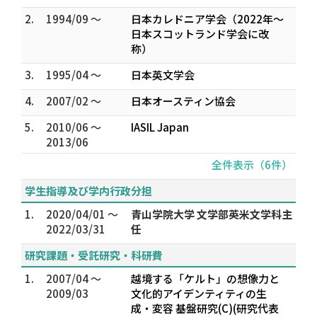
2.
1994/09 ～
日本カレドニア学会（2022年～
日本スコットランド学会に改
称）
3.
1995/04 ～
日本英文学会
4.
2007/02 ～
日本オースティン協会
5.
2010/06 ～
IASIL Japan
2013/06
全件表示（6件）
学生指導及び学内行政分担
1.
2020/04/01 ～
青山学院大学 文学部英米文学科主
2022/03/31
任
研究課題・受託研究・科研費
1.
2007/04 ～
越境する「ケルト」の想像力と
2009/03
文化的アイデンティティの生
成・変容 基盤研究(C)(研究代表