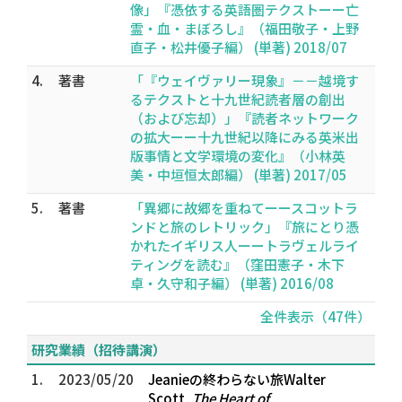
像」『憑依する英語圏テクストーー亡
霊・血・まぼろし』（福田敬子・上野
直子・松井優子編） (単著) 2018/07
4.
著書
「『ウェイヴァリー現象』－－越境す
るテクストと十九世紀読者層の創出
（および忘却）」『読者ネットワーク
の拡大ーー十九世紀以降にみる英米出
版事情と文学環境の変化』（小林英
美・中垣恒太郎編） (単著) 2017/05
5.
著書
「異郷に故郷を重ねてーースコットラ
ンドと旅のレトリック」『旅にとり憑
かれたイギリス人ーートラヴェルライ
ティングを読む』（窪田憲子・木下
卓・久守和子編） (単著) 2016/08
全件表示（47件）
研究業績（招待講演）
1.
2023/05/20
Jeanieの終わらない旅――Walter
Scott,
The Heart of