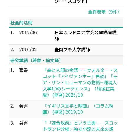
ター・スコット)
全件表示（9件）
社会的活動
1.
2012/06
日本カレドニア学会公開講座講
師
2.
2010/05
豊岡プチ大学講師
研究業績（著書・論文等）
1.
著書
「森と人間の物語ーーウォルター・ス
コット『アイヴァンホー』再読」『モ
ア・ザン・ヒューマンの物語--環境人
文学10のシークエンス』（結城正美
編） (単著) 2025/10
2.
著書
『イギリス文学と映画』（コラム執
筆） (単著) 2019/10
3.
著書
「『連合以前』という亡霊－－スコッ
トランド分権／独立小説と未来の想