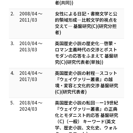
者(共同))
2.
2008/04 ～
女性による日記・書簡文学と公
2011/03
的領域形成―比較文学的視点を
交えて― 基盤研究(C)(研究分担
者)
3.
2010/04 ～
英国歴史小説の歴史化―啓蒙・
2013/03
ロマン主義時代の交渉とポスト
モダンの応答をふまえて 基盤研
究(C)(研究代表者(単独))
4.
2014/04 ～
英国歴史小説の射程―スコット
2017/03
『ウェイヴァリー叢書』の越
境・変容と文化的交渉 基盤研究
(C)(研究代表者)
5.
2018/04 ～
英国歴史小説の転回―ー19世紀
2024/03
『ウェイヴァリー叢書』の正典
化とモダニスト的応答 基盤研究
（C)（一般） キーワード(英文
学、歴史小説、文化史、ウォル