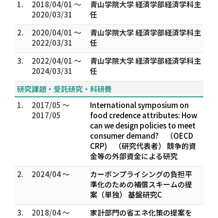
1.
2018/04/01 ～
青山学院大学 経済学部経済学科主
2020/03/31
任
2.
2020/04/01 ～
青山学院大学 経済学部経済学科主
2022/03/31
任
3.
2022/04/01 ～
青山学院大学 経済学部経済学科主
2024/03/31
任
研究課題・受託研究・科研費
1.
2017/05 ～
International symposium on
2017/05
food credence attributes: How
can we design policies to meet
consumer demand? （OECD
CRP) （研究代表者） 競争的資
金等の外部資金による研究
2.
2024/04 ～
カーボンプライシングの負担平
準化のための補償スキームの提
案（単独） 基盤研究C
3.
2018/04 ～
家計部門の省エネ化策の提案を