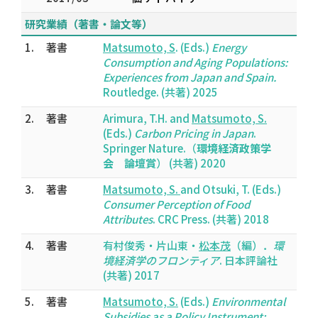
研究業績（著書・論文等）
1.
著書
Matsumoto, S
. (Eds.)
Energy
Consumption and Aging Populations:
Experiences from Japan and Spain.
Routledge. (共著) 2025
2.
著書
Arimura, T.H. and
Matsumoto, S.
(Eds.)
Carbon Pricing in Japan
.
Springer Nature.（
環境経済政策学
会 論壇賞
） (共著) 2020
3.
著書
Matsumoto, S.
and Otsuki, T. (Eds.)
Consumer Perception of Food
Attributes
. CRC Press. (共著) 2018
4.
著書
有村俊秀・片山東・
松本茂
（編）．
環
境経済学のフロンティア
. 日本評論社
(共著) 2017
5.
著書
Matsumoto, S.
(Eds.)
Environmental
Subsidies as a Policy Instrument: