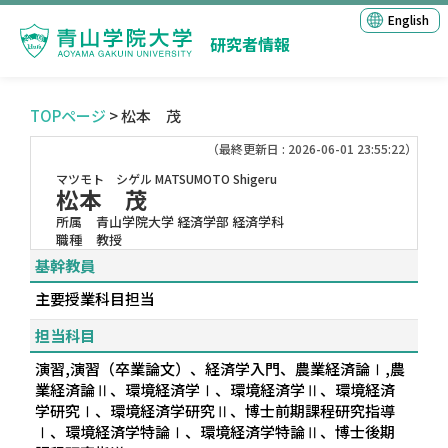
English
研究者情報
TOPページ
> 松本 茂
（最終更新日 : 2026-06-01 23:55:22）
マツモト シゲル
MATSUMOTO Shigeru
松本 茂
所属
青山学院大学 経済学部 経済学科
職種
教授
基幹教員
主要授業科目担当
担当科目
演習,演習（卒業論文）、経済学入門、農業経済論Ⅰ,農
業経済論Ⅱ、環境経済学Ⅰ、環境経済学Ⅱ、環境経済
学研究Ⅰ、環境経済学研究Ⅱ、博士前期課程研究指導
Ⅰ、環境経済学特論Ⅰ、環境経済学特論Ⅱ、博士後期