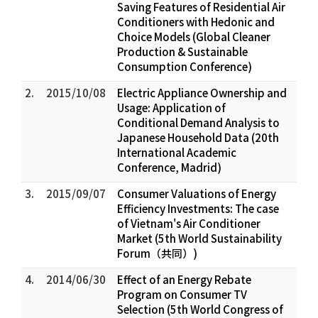
Saving Features of Residential Air
Conditioners with Hedonic and
Choice Models (Global Cleaner
Production & Sustainable
Consumption Conference)
2.
2015/10/08
Electric Appliance Ownership and
Usage: Application of
Conditional Demand Analysis to
Japanese Household Data (20th
International Academic
Conference, Madrid)
3.
2015/09/07
Consumer Valuations of Energy
Efficiency Investments: The case
of Vietnam's Air Conditioner
Market (5th World Sustainability
Forum（共同）)
4.
2014/06/30
Effect of an Energy Rebate
Program on Consumer TV
Selection (5th World Congress of