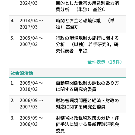
2024/03
目的とした世帯の用途別電力消
費分析 （単独） 基盤C
4.
2014/04 ～
時間とお金と環境保護 （単
2017/03
独） 基盤C
5.
2005/04 ～
行政の環境規制の施行に関する
2007/03
分析 （単独） 若手研究B，研
究代表者 単独
全件表示（19件）
社会的活動
1.
2009/04 ～
自動車関係税制の課税のあり方
2010/03
に関する研究会委員
2.
2006/09 ～
財務省環境問題と経済・財政の
2007/03
対応に関する研究会委員
3.
2005/09 ～
財務省財政租税政策の分析・評
2006/03
価手法に資する最新理論研究会
委員