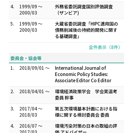
4.
1999/09 ～
外務省委託調査国別評価調査
2000/03
（ザンビア)
5.
1999/09 ～
大蔵省委託調査「HIPC適用国の
2000/03
債務削減後の持続的開発に関す
る基礎調査」
全件表示（8件）
委員会・協会等
1.
2018/09/01 ～
International Journal of
Economic Policy Studies:
Associate Editor Co Editor
2.
2018/04/01 ～
環境経済政策学会 学会賞選考
委員 幹事
3.
2017/04 ～
第五次環境基本計画における指
2018/03
標に関する検討委員会 委員
4.
2016/07 ～
環境汚染対策の日本の取組の評
2017/03
価 アドバイザー