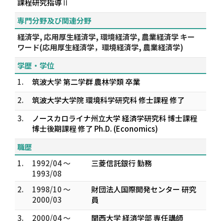
課程研究指導Ⅱ
専門分野及び関連分野
経済学, 応用厚生経済学, 環境経済学, 農業経済学 キー
ワード(応用厚生経済学，環境経済学, 農業経済学)
学歴・学位
1.
筑波大学 第二学群 農林学類 卒業
2.
筑波大学大学院 環境科学研究科 修士課程 修了
3.
ノースカロライナ州立大学 経済学研究科 博士課程
博士後期課程 修了 Ph.D. (Economics)
職歴
1.
1992/04 ～
三菱信託銀行 勤務
1993/08
2.
1998/10 ～
財団法人国際開発センター 研究
2000/03
員
3.
2000/04 ～
関西大学 経済学部 専任講師