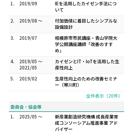
1.
2019/09
IEを活用したカイゼン手法につ
いて
2.
2019/08 ～
付加価値に着目したシンプルな
設備設計
3.
2019/07
相模原市市民講座・青山学院大
学公開講座講師「改善のすす
め」
4.
2019/05 ～
カイゼンとIT・IoTを活用した生
2021/05
産性向上
5.
2019/02
生産性向上のための改善セミナ
ー（寒川町）
全件表示（20件）
委員会・協会等
1.
2025/05 ～
新産業創造研究機構 成長産業育
成コンソーシアム推進事業 アド
バイザー