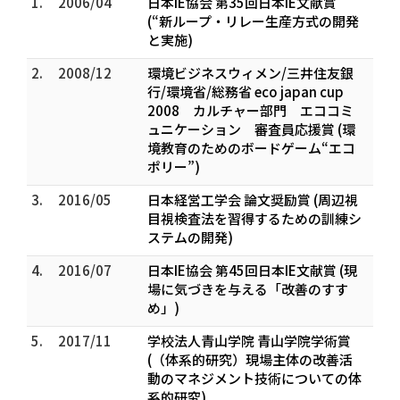
1.
2006/04
日本IE協会 第35回日本IE文献賞
(“新ループ・リレー生産方式の開発
と実施)
2.
2008/12
環境ビジネスウィメン/三井住友銀
行/環境省/総務省 eco japan cup
2008 カルチャー部門 エココミ
ュニケーション 審査員応援賞 (環
境教育のためのボードゲーム“エコ
ポリー”)
3.
2016/05
日本経営工学会 論文奨励賞 (周辺視
目視検査法を習得するための訓練シ
ステムの開発)
4.
2016/07
日本IE協会 第45回日本IE文献賞 (現
場に気づきを与える「改善のすす
め」)
5.
2017/11
学校法人青山学院 青山学院学術賞
(（体系的研究）現場主体の改善活
動のマネジメント技術についての体
系的研究)