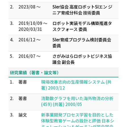
2.
2023/08 ～
SIer協会 高度ロボットSIエン ジ
ニア育成分科会 技術委員
3.
2019/10/09 ～
ロボット実装モデル構築推進タ
2020/03/31
スクフォース 委員
4.
2016/12 ～
SIer育成プログラム検討委員会
委員
5.
2016/07 ～
さがみはらロボットビジネス協
議会 副会長
研究業績（著書・論文等）
1.
著書
現場改善志向の生産情報システム (共
著) 2003/12
2.
著書
流動数グラフを用いた海外物流の分析
(459) (共著) 2000/05
3.
論文
新事業開発プロセス学習を目的とした
体験型教育ゲームの設計と評価 日本シ
ミュレーション＆ゲーミング学会学会