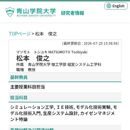
English
研究者情報
TOPページ
> 松本 俊之
（最終更新日 : 2026-07-25 15:36:56）
マツモト トシユキ
MATSUMOTO Toshiyuki
松本 俊之
所属
青山学院大学 理工学部 経営システム工学科
職種
教授
基幹教員
主要授業科目担当
担当科目
シミュレーション工学, ＩＥ技術, モデル化技術実験, モ
デル化技術入門, 生産システム設計, カイゼンマネジメ
ント特論
専門分野及び関連分野