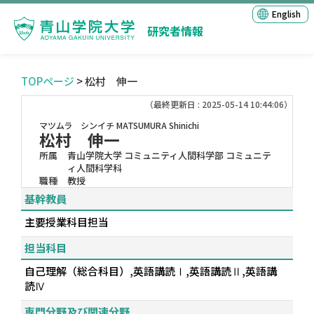
English
研究者情報
TOPページ
> 松村 伸一
（最終更新日 : 2025-05-14 10:44:06）
マツムラ シンイチ
MATSUMURA Shinichi
松村 伸一
所属
青山学院大学 コミュニティ人間科学部 コミュニテ
ィ人間科学科
職種
教授
基幹教員
主要授業科目担当
担当科目
自己理解（総合科目）,英語講読Ⅰ,英語講読Ⅱ,英語講
読Ⅳ
専門分野及び関連分野