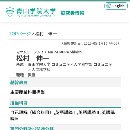
English
研究者情報
TOPページ
> 松村 伸一
（最終更新日 : 2025-05-14 10:44:06）
マツムラ シンイチ
MATSUMURA Shinichi
松村 伸一
所属
青山学院大学 コミュニティ人間科学部 コミュニテ
ィ人間科学科
職種
教授
基幹教員
主要授業科目担当
担当科目
自己理解（総合科目）,英語講読Ⅰ,英語講読Ⅱ,英語講
読Ⅳ
専門分野及び関連分野