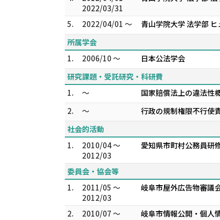
2022/03/31
5.
2022/04/01 ～
青山学院大学 法学部 
所属学会
1.
2006/10 ～
日本公法学会
研究課題・受託研究・科研費
1.
～
国家賠償法上の違法性概
2.
～
行政の規制権限不行使責
社会的活動
1.
2010/04 ～
愛知県市町村公務員研
2012/03
委員会・協会等
1.
2011/05 ～
岐阜市屋外広告物審議会
2012/03
2.
2010/07 ～
岐阜市情報公開・個人情