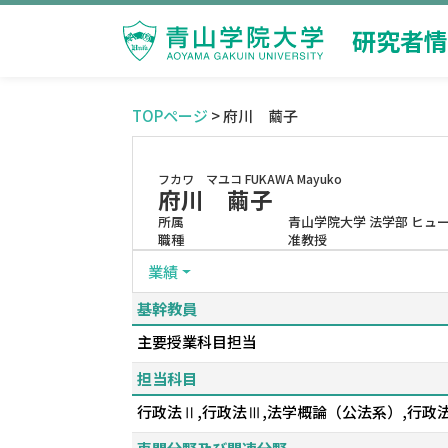
研究者情
TOPページ
> 府川 繭子
フカワ マユコ
FUKAWA Mayuko
府川 繭子
所属
青山学院大学 法学部 ヒュ
職種
准教授
業績
基幹教員
主要授業科目担当
担当科目
行政法Ⅱ,行政法Ⅲ,法学概論（公法系）,行政