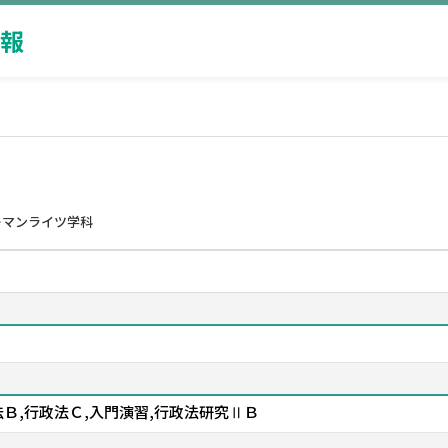
報
ーマンライツ学科
法Ｂ,行政法Ｃ,入門演習,行政法研究ⅡＢ