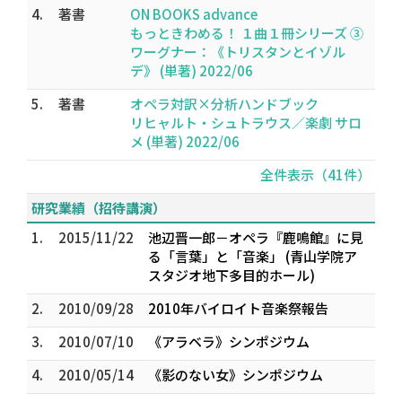
4.
著書
ON BOOKS advance
もっときわめる！ １曲１冊シリーズ ③
ワーグナー：《トリスタンとイゾル
デ》 (単著) 2022/06
5.
著書
オペラ対訳×分析ハンドブック
リヒャルト・シュトラウス／楽劇 サロ
メ (単著) 2022/06
全件表示（41件）
研究業績（招待講演）
1.
2015/11/22
池辺晋一郎－オペラ『鹿鳴館』に見
る「言葉」と「音楽」 (青山学院ア
スタジオ地下多目的ホール)
2.
2010/09/28
2010年バイロイト音楽祭報告
3.
2010/07/10
《アラベラ》シンポジウム
4.
2010/05/14
《影のない女》シンポジウム