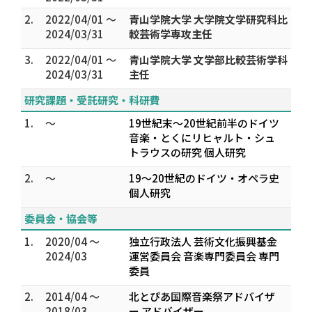
2.
2022/04/01 ～
青山学院大学 大学院文学研究科比
2024/03/31
較芸術学専攻主任
3.
2022/04/01 ～
青山学院大学 文学部比較芸術学科
2024/03/31
主任
研究課題・受託研究・科研費
1.
～
19世紀末～20世紀前半のドイツ
音楽・とくにリヒャルト・シュ
トラウスの研究 個人研究
2.
～
19～20世紀のドイツ・オペラ史
個人研究
委員会・協会等
1.
2020/04 ～
独立行政法人 芸術文化振興基金
2024/03
運営委員会 音楽専門委員会 専門
委員
2.
2014/04 ～
北とぴあ国際音楽祭アドバイザ
2018/03
ー アドバイザー