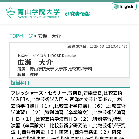
English
研究者情報
TOPページ
> 広瀬 大介
（最終更新日 : 2025-03-22 13:41:43）
ヒロセ ダイスケ
HIROSE Daisuke
広瀬 大介
所属
青山学院大学 文学部 比較芸術学科
職種
教授
担当科目
フレッシャーズ・セミナー,音楽Ｂ,音楽史Ｂ,比較芸術
学入門Ａ,比較芸術学入門Ｂ,西洋の文芸と音楽Ａ,比較
芸術学特講Ⅱ（１）,比較芸術学特講Ⅱ（６）,比較芸術
学演習Ⅱ（２）,特別演習（卒業論文）,比較芸術学演習
ⅡＢ（１）,比較芸術学演習ⅡＢ（２）,特別演習,特別
演習（卒業論文）,比較芸術学研究法Ⅰ,比較芸術学研究
法Ⅱ,西洋音楽史（２）研究Ⅰ,西洋音楽史（２）研究
Ⅱ,研究指導演習Ⅰ,研究指導演習Ⅱ,研究指導演習Ⅲ,研