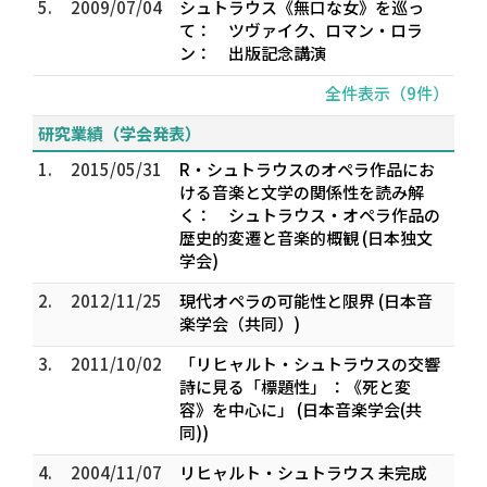
5.
2009/07/04
シュトラウス《無口な女》を巡っ
て： ツヴァイク、ロマン・ロラ
ン： 出版記念講演
全件表示（9件）
研究業績（学会発表）
1.
2015/05/31
R・シュトラウスのオペラ作品にお
ける音楽と文学の関係性を読み解
く： シュトラウス・オペラ作品の
歴史的変遷と音楽的概観 (日本独文
学会)
2.
2012/11/25
現代オペラの可能性と限界 (日本音
楽学会（共同）)
3.
2011/10/02
「リヒャルト・シュトラウスの交響
詩に見る「標題性」 ：《死と変
容》を中心に」 (日本音楽学会(共
同))
4.
2004/11/07
リヒャルト・シュトラウス 未完成