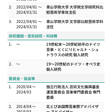
2.
2022/04/01 ～
青山学院大学 大学院文学研究科比
2024/03/31
較芸術学専攻主任
3.
2022/04/01 ～
青山学院大学 文学部比較芸術学科
2024/03/31
主任
研究課題・受託研究・科研費
1.
～
19世紀末～20世紀前半のドイツ
音楽・とくにリヒャルト・シュ
トラウスの研究 個人研究
2.
～
19～20世紀のドイツ・オペラ史
個人研究
委員会・協会等
1.
2020/04 ～
独立行政法人 芸術文化振興基金
2024/03
運営委員会 音楽専門委員会 専門
委員
2.
2014/04 ～
北とぴあ国際音楽祭アドバイザ
2018/03
ー アドバイザー