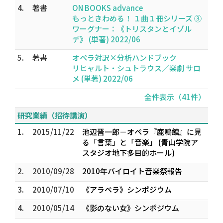
4.
著書
ON BOOKS advance
もっときわめる！ １曲１冊シリーズ ③
ワーグナー：《トリスタンとイゾル
デ》 (単著) 2022/06
5.
著書
オペラ対訳×分析ハンドブック
リヒャルト・シュトラウス／楽劇 サロ
メ (単著) 2022/06
全件表示（41件）
研究業績（招待講演）
1.
2015/11/22
池辺晋一郎－オペラ『鹿鳴館』に見
る「言葉」と「音楽」 (青山学院ア
スタジオ地下多目的ホール)
2.
2010/09/28
2010年バイロイト音楽祭報告
3.
2010/07/10
《アラベラ》シンポジウム
4.
2010/05/14
《影のない女》シンポジウム