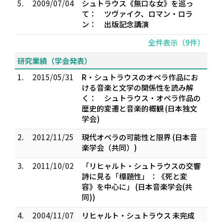
5.
2009/07/04
シュトラウス《無口な女》を巡っ
て： ツヴァイク、ロマン・ロラ
ン： 出版記念講演
全件表示（9件）
研究業績（学会発表）
1.
2015/05/31
R・シュトラウスのオペラ作品にお
ける音楽と文学の関係性を読み解
く： シュトラウス・オペラ作品の
歴史的変遷と音楽的概観 (日本独文
学会)
2.
2012/11/25
現代オペラの可能性と限界 (日本音
楽学会（共同）)
3.
2011/10/02
「リヒャルト・シュトラウスの交響
詩に見る「標題性」 ：《死と変
容》を中心に」 (日本音楽学会(共
同))
4.
2004/11/07
リヒャルト・シュトラウス 未完成