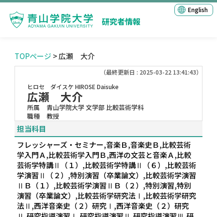
English
研究者情報
TOPページ
> 広瀬 大介
（最終更新日 : 2025-03-22 13:41:43）
ヒロセ ダイスケ
HIROSE Daisuke
広瀬 大介
所属
青山学院大学 文学部 比較芸術学科
職種
教授
担当科目
フレッシャーズ・セミナー,音楽Ｂ,音楽史Ｂ,比較芸術
学入門Ａ,比較芸術学入門Ｂ,西洋の文芸と音楽Ａ,比較
芸術学特講Ⅱ（１）,比較芸術学特講Ⅱ（６）,比較芸術
学演習Ⅱ（２）,特別演習（卒業論文）,比較芸術学演習
ⅡＢ（１）,比較芸術学演習ⅡＢ（２）,特別演習,特別
演習（卒業論文）,比較芸術学研究法Ⅰ,比較芸術学研究
法Ⅱ,西洋音楽史（２）研究Ⅰ,西洋音楽史（２）研究
Ⅱ,研究指導演習Ⅰ,研究指導演習Ⅱ,研究指導演習Ⅲ,研