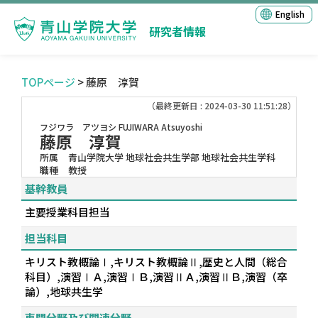
English
研究者情報
TOPページ
> 藤原 淳賀
（最終更新日 : 2024-03-30 11:51:28）
フジワラ アツヨシ
FUJIWARA Atsuyoshi
藤原 淳賀
所属
青山学院大学 地球社会共生学部 地球社会共生学科
職種
教授
基幹教員
主要授業科目担当
担当科目
キリスト教概論Ⅰ,キリスト教概論Ⅱ,歴史と人間（総合
科目）,演習ⅠＡ,演習ⅠＢ,演習ⅡＡ,演習ⅡＢ,演習（卒
論）,地球共生学
専門分野及び関連分野