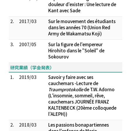
douleur d'exister : Une lecture de
Kant avec Sade
2.
2017/03
Sur le mouvement des étudiants
dans les années 70 (Union Red
Army de Wakamatsu Koji)
3.
2007/05
Sur la figure de l'empereur
Hirohito dans le "Soleil" de
Sokourov
研究業績（学会発表）
1.
2019/03
Savoir y faire avec ses
cauchemars -Lecture de
Traumprotokolle
de T.W. Adorno
(L'insomnie, sommeil, rêve,
cauchemars JOURNÉE FRANZ
KALTENBECK (20ème colloquede
l’ALEPH))
2.
2018/03
Les passions bonapartiennes
dans l’enfance de Marie