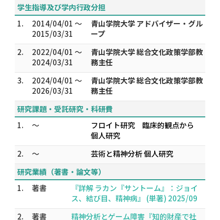
学生指導及び学内行政分担
1.
2014/04/01 ～
青山学院大学 アドバイザー・グル
2015/03/31
ープ
2.
2022/04/01 ～
青山学院大学 総合文化政策学部教
2024/03/31
務主任
3.
2024/04/01 ～
青山学院大学 総合文化政策学部教
2026/03/31
務主任
研究課題・受託研究・科研費
1.
～
フロイト研究 臨床的観点から
個人研究
2.
～
芸術と精神分析 個人研究
研究業績（著書・論文等）
1.
著書
『詳解 ラカン『サントーム』：ジョイ
ス、結び目、精神病』 (単著) 2025/09
2.
著書
精神分析とゲーム障害『知的財産で社