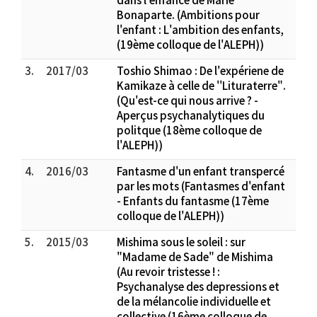
Bonaparte. (Ambitions pour
l'enfant : L'ambition des enfants,
(19ème colloque de l'ALEPH))
3.
2017/03
Toshio Shimao : De l'expériene de
Kamikaze à celle de ''Lituraterre".
(Qu'est-ce qui nous arrive ? -
Aperçus psychanalytiques du
politque (18ème colloque de
l'ALEPH))
4.
2016/03
Fantasme d'un enfant transpercé
par les mots (Fantasmes d'enfant
- Enfants du fantasme (17ème
colloque de l'ALEPH))
5.
2015/03
Mishima sous le soleil : sur
"Madame de Sade" de Mishima
(Au revoir tristesse ! :
Psychanalyse des depressions et
de la mélancolie individuelle et
collective (16ème colloque de