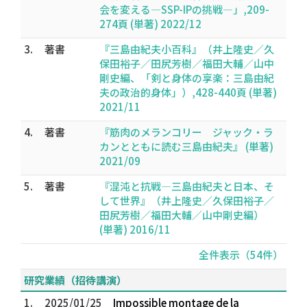
会を変える―SSP-IPの挑戦―」,209-
274頁 (単著) 2022/12
3.
著書
『三島由紀夫小百科』（井上隆史／久
保田裕子／田尻芳樹／福田大輔／山中
剛史編、「剣と身体の享楽：三島由紀
夫の政治的身体」）,428-440頁 (単著)
2021/11
4.
著書
『筋肉のメランコリー ジャック・ラ
カンとともに読む三島由紀夫』 (単著)
2021/09
5.
著書
『混沌と抗戦―三島由紀夫と日本、そ
して世界』（井上隆史／久保田裕子／
田尻芳樹／福田大輔／山中剛史編）
(単著) 2016/11
全件表示（54件）
研究業績（招待講演）
1.
2025/01/25
Impossible montage de la