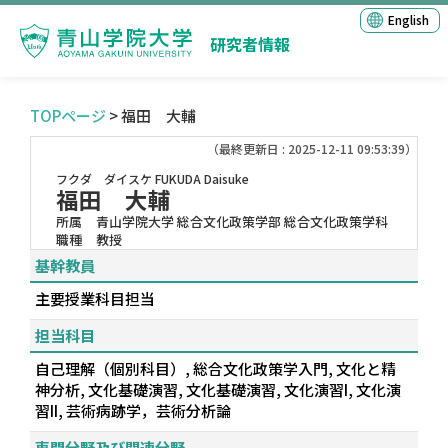
English
研究者情報
TOPページ
> 福田 大輔
（最終更新日 : 2025-12-11 09:53:39）
フクダ ダイスケ
FUKUDA Daisuke
福田 大輔
所属
青山学院大学 総合文化政策学部 総合文化政策学科
職種
教授
基幹教員
主要授業科目担当
担当科目
自己理解（個別科目）, 総合文化政策学入門, 文化と精
神分析, 文化基礎演習, 文化基礎演習, 文化演習I, 文化演
習II, 芸術病跡学，芸術分析論
専門分野及び関連分野