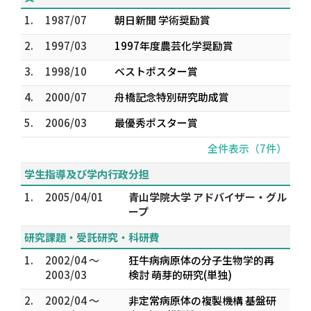
1.
1987/07
朝日新聞 学術奨励賞
2.
1997/03
1997年度農芸化学奨励賞
3.
1998/10
ベストポスター賞
4.
2000/07
舟橋記念特別研究助成賞
5.
2006/03
最優秀ポスター賞
全件表示（7件）
学生指導及び学内行政分担
1.
2005/04/01
青山学院大学 アドバイザー・グル
ープ
研究課題・受託研究・科研費
1.
2002/04 ～
狂牛病病原体の分子生物学的再
2003/03
検討 萌芽的研究(単独)
2.
2002/04 ～
非定常病原体の複製機構 基盤研