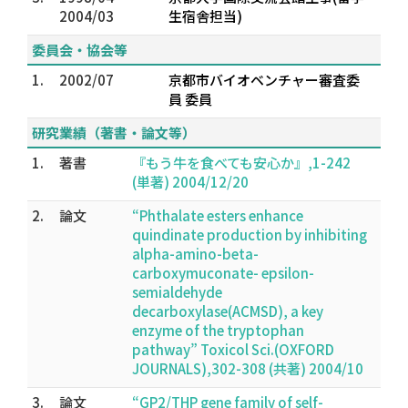
2004/03
生宿舎担当)
委員会・協会等
1.
2002/07
京都市バイオベンチャー審査委
員 委員
研究業績（著書・論文等）
1.
著書
『もう牛を食べても安心か』,1-242
(単著) 2004/12/20
2.
論文
“Phthalate esters enhance
quindinate production by inhibiting
alpha-amino-beta-
carboxymuconate- epsilon-
semialdehyde
decarboxylase(ACMSD), a key
enzyme of the tryptophan
pathway” Toxicol Sci.(OXFORD
JOURNALS),302-308 (共著) 2004/10
3.
論文
“GP2/THP gene family of self-