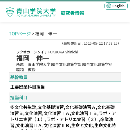
English
研究者情報
TOPページ
> 福岡 伸一
（最終更新日 : 2025-05-22 17:58:25）
フクオカ シンイチ
FUKUOKA Shinichi
福岡 伸一
所属
青山学院大学 総合文化政策学部 総合文化政策学科
職種
教授
基幹教員
主要授業科目担当
担当科目
多文化共生論,文化基礎演習,文化基礎演習Ａ,文化基礎
演習Ｂ,文化演習,文化演習ⅠＡ,文化演習ⅠＢ,ラボ・ア
トリエ実習（１）,ラボ・アトリエ実習（２）,卒業演
習,文化演習ⅡＡ,文化演習ⅡＢ,生命と文化,生命文化特