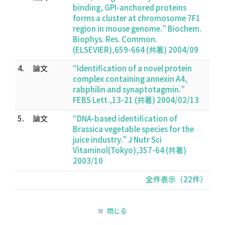
binding, GPI-anchored proteins
forms a cluster at chromosome 7F1
region in mouse genome.” Biochem.
Biophys. Res. Common.
(ELSEVIER),659-664 (共著) 2004/09
4.
論文
“Identification of a novel protein
complex containing annexin A4,
rabphilin and synaptotagmin.”
FEBS Lett.,13-21 (共著) 2004/02/13
5.
論文
“DNA-based identification of
Brassica vegetable species for the
juice industry.” J Nutr Sci
Vitaminol(Tokyo),357-64 (共著)
2003/10
全件表示（22件）
閉じる