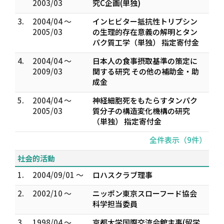
2003/03
究C企画(単独)
3.
2004/04 ～
インヒビター抵抗性トリプシン
2005/03
の生理的存在意義の解明とタン
パク質工学（単独） 指定寄付金
4.
2004/04 ～
日本人の食事摂取基準の策定に
2009/03
関する研究 その他の補助金・助
成金
5.
2004/04 ～
神経細胞死をもたらすタンパク
2005/03
質分子の構造変化機構の研究
（単独） 指定寄付金
全件表示（9件）
社会的活動
1.
2004/09/01 ～
ロハスクラブ理事
2.
2002/10 ～
ニッポン東京スローフード協会
科学担当委員
3.
1998/04 ～
京都大学国際交流会館主事(留学