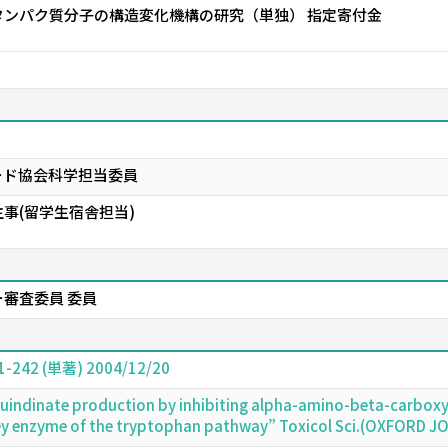
タンパク質分子の構造変化機構の研究（単独） 指定寄付金
ード協会科学担当委員
事(留学生宿舎担当)
審査委員 委員
2 (単著) 2004/12/20
quindinate production by inhibiting alpha-amino-beta-carbo
ey enzyme of the tryptophan pathway” Toxicol Sci.(OXFORD 