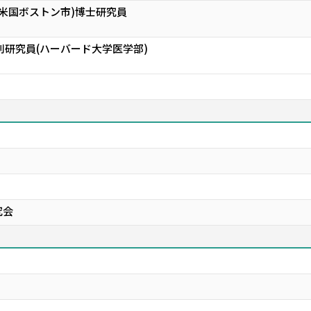
(米国ボストン市)博士研究員
別研究員(ハーバード大学医学部)
究会