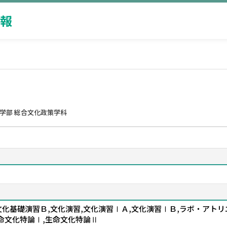
報
学部 総合文化政策学科
文化基礎演習Ｂ,文化演習,文化演習ⅠＡ,文化演習ⅠＢ,ラボ・アト
生命文化特論Ⅰ,生命文化特論Ⅱ