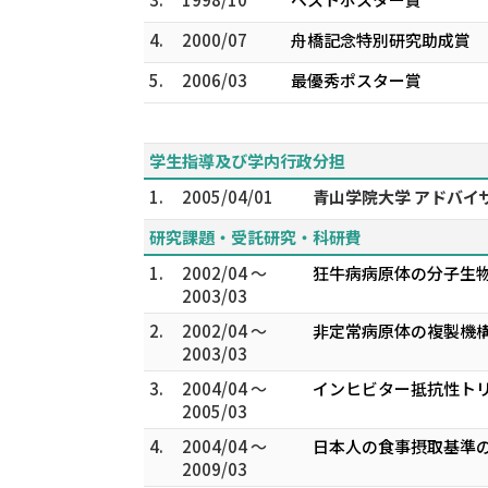
4.
2000/07
舟橋記念特別研究助成賞
5.
2006/03
最優秀ポスター賞
学生指導及び学内行政分担
1.
2005/04/01
青山学院大学 アドバイ
研究課題・受託研究・科研費
1.
2002/04 ～
狂牛病病原体の分子生物
2003/03
2.
2002/04 ～
非定常病原体の複製機構
2003/03
3.
2004/04 ～
インヒビター抵抗性ト
2005/03
4.
2004/04 ～
日本人の食事摂取基準の
2009/03