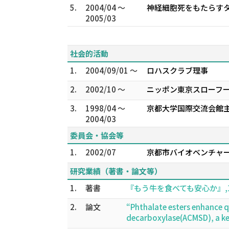
5.
2004/04 ～
神経細胞死をもたらす
2005/03
社会的活動
1.
2004/09/01 ～
ロハスクラブ理事
2.
2002/10 ～
ニッポン東京スローフ
3.
1998/04 ～
京都大学国際交流会館主
2004/03
委員会・協会等
1.
2002/07
京都市バイオベンチャー
研究業績（著書・論文等）
1.
著書
『もう牛を食べても安心か』,1-24
2.
論文
“Phthalate esters enhance 
decarboxylase(ACMSD), a k