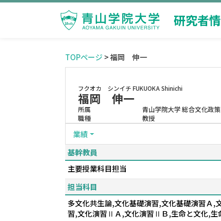
研究者情
TOPページ
> 福岡 伸一
フクオカ シンイチ
FUKUOKA Shinichi
福岡 伸一
所属
青山学院大学 総合文化政策
職種
教授
業績
基幹教員
主要授業科目担当
担当科目
多文化共生論,文化基礎演習,文化基礎演習Ａ,
習,文化演習ⅡＡ,文化演習ⅡＢ,生命と文化,