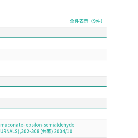
全件表示（9件）
xymuconate- epsilon-semialdehyde
JOURNALS),302-308 (共著) 2004/10