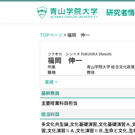
研究者情
TOPページ
> 福岡 伸一
フクオカ シンイチ
FUKUOKA Shinichi
福岡 伸一
所属
青山学院大学 総合文化政策
職種
教授
業績
基幹教員
主要授業科目担当
担当科目
多文化共生論,文化基礎演習,文化基礎演習Ａ,
習,文化演習ⅡＡ,文化演習ⅡＢ,生命と文化,