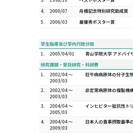
4.
2000/07
舟橋記念特別研究助成賞
5.
2006/03
最優秀ポスター賞
学生指導及び学内行政分担
1.
2005/04/01
青山学院大学 アドバイ
研究課題・受託研究・科研費
1.
2002/04 ～
狂牛病病原体の分子生物
2003/03
2.
2002/04 ～
非定常病原体の複製機構
2003/03
3.
2004/04 ～
インヒビター抵抗性ト
2005/03
4.
2004/04 ～
日本人の食事摂取基準の
2009/03