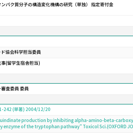
タンパク質分子の構造変化機構の研究（単独） 指定寄付金
ード協会科学担当委員
事(留学生宿舎担当)
審査委員 委員
2 (単著) 2004/12/20
quindinate production by inhibiting alpha-amino-beta-carbo
ey enzyme of the tryptophan pathway” Toxicol Sci.(OXFORD 