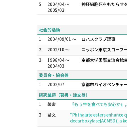
5.
2004/04 ～
神経細胞死をもたらす
2005/03
社会的活動
1.
2004/09/01 ～
ロハスクラブ理事
2.
2002/10 ～
ニッポン東京スローフ
3.
1998/04 ～
京都大学国際交流会館主
2004/03
委員会・協会等
1.
2002/07
京都市バイオベンチャー
研究業績（著書・論文等）
1.
著書
『もう牛を食べても安心か』,1-24
2.
論文
“Phthalate esters enhance 
decarboxylase(ACMSD), a k