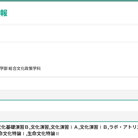
報
学部 総合文化政策学科
文化基礎演習Ｂ,文化演習,文化演習ⅠＡ,文化演習ⅠＢ,ラボ・アト
生命文化特論Ⅰ,生命文化特論Ⅱ