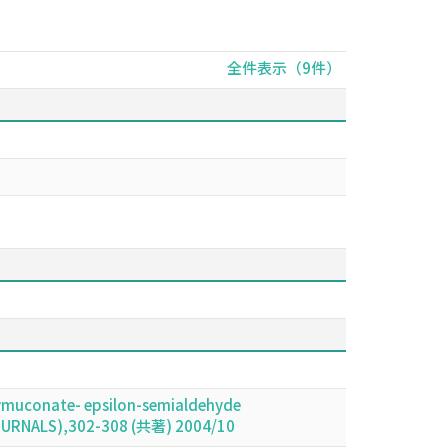
全件表示（9件）
xymuconate- epsilon-semialdehyde
JOURNALS),302-308 (共著) 2004/10