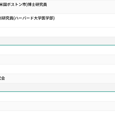
(米国ボストン市)博士研究員
別研究員(ハーバード大学医学部)
究会