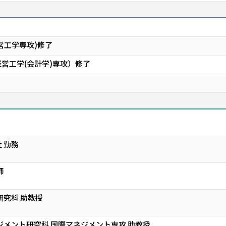
営工学専攻)修了
営工学(会計学)専攻）修了
 勤務
師
研究科 助教授
ジメント研究科 国際マネジメント専攻 助教授