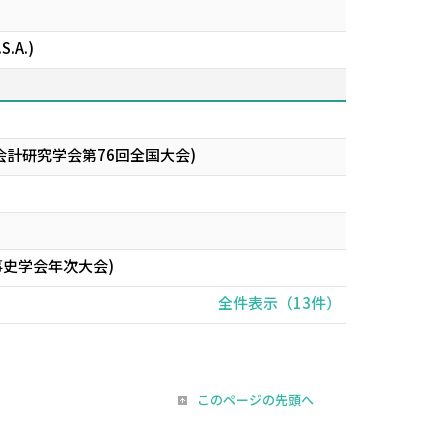
S.A.)
 View (日本会計研究学会第76回全国大会)
事史学会年次大会)
全件表示（13件）
このページの先頭へ