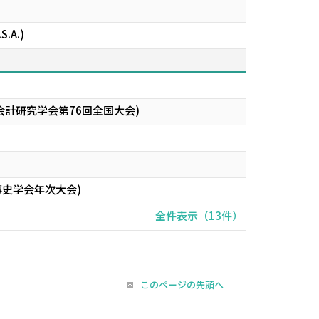
S.A.)
 View (日本会計研究学会第76回全国大会)
事史学会年次大会)
全件表示（13件）
このページの先頭へ