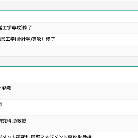
営工学専攻)修了
営工学(会計学)専攻）修了
 勤務
師
研究科 助教授
ジメント研究科 国際マネジメント専攻 助教授