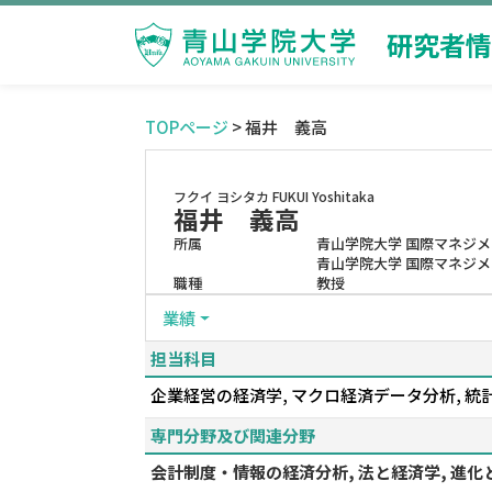
研究者情
TOPページ
> 福井 義高
フクイ ヨシタカ
FUKUI Yoshitaka
福井 義高
所属
青山学院大学 国際マネジ
青山学院大学 国際マネジメ
職種
教授
業績
担当科目
企業経営の経済学, マクロ経済データ分析, 統
専門分野及び関連分野
会計制度・情報の経済分析, 法と経済学, 進化