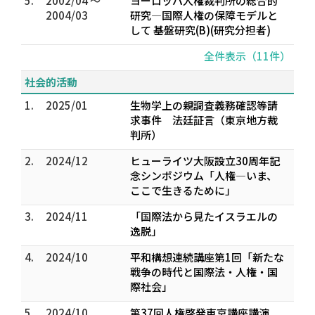
5.
2002/04 ～
ヨーロッパ人権裁判所の総合的
2004/03
研究―国際人権の保障モデルと
して 基盤研究(B)(研究分担者)
全件表示（11件）
社会的活動
1.
2025/01
生物学上の親調査義務確認等請
求事件 法廷証言（東京地方裁
判所）
2.
2024/12
ヒューライツ大阪設立30周年記
念シンポジウム「人権―いま、
ここで生きるために」
3.
2024/11
「国際法から見たイスラエルの
逸脱」
4.
2024/10
平和構想連続講座第1回「新たな
戦争の時代と国際法・人権・国
際社会」
5.
2024/10
第37回人権啓発東京講座講演