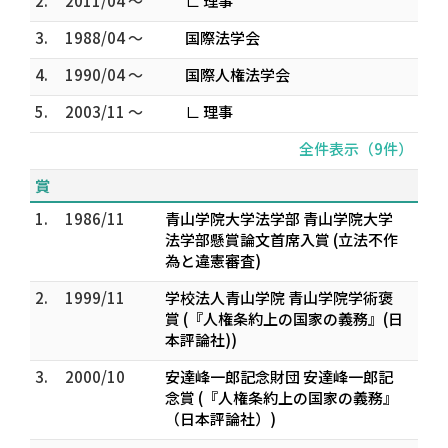
2.
2011/04 ～
∟ 理事
3.
1988/04 ～
国際法学会
4.
1990/04 ～
国際人権法学会
5.
2003/11 ～
∟ 理事
全件表示（9件）
賞
1.
1986/11
青山学院大学法学部 青山学院大学
法学部懸賞論文首席入賞 (立法不作
為と違憲審査)
2.
1999/11
学校法人青山学院 青山学院学術褒
賞 (『人権条約上の国家の義務』(日
本評論社))
3.
2000/10
安達峰一郎記念財団 安達峰一郎記
念賞 (『人権条約上の国家の義務』
（日本評論社）)