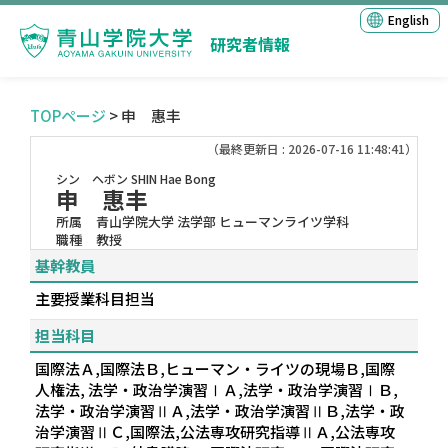
English
研究者情報
TOPページ
> 申 惠丰
（最終更新日 : 2026-07-16 11:48:41）
シン ヘボン
SHIN Hae Bong
申 惠丰
所属
青山学院大学 法学部 ヒューマンライツ学科
職種
教授
基幹教員
主要授業科目担当
担当科目
国際法Ａ,国際法Ｂ,ヒューマン・ライツの現場Ｂ,国際
人権法, 法学・政治学演習ⅠＡ,法学・政治学演習ⅠＢ,
法学・政治学演習ⅡＡ,法学・政治学演習ⅡＢ,法学・政
治学演習ⅡＣ,国際法,公法専攻研究指導ⅡＡ,公法専攻