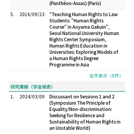
(Panthéon-Assas) (Paris)
5.
2016/09/23
"Teaching Human Rights to Law
Students: "Human Rights
Course" in Aoyama Gakuin",
Seoul National University Human
Rights Center Symposium,
Human Rights Education in
Universities: Exploring Models of
a Human Rights Degree
Programme in Asia
全件表示（8件）
研究業績（学会発表）
1.
2024/03/09
Discussant on Sessions 1 and 2
(Symposium The Principle of
Equality/Non-discrimination:
Seeking for Resilience and
Sustainability of Human Rights in
an Unstable World)