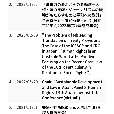
2.
2023/11/25
「軍事力の暴走とその悪循環―人
権・法の支配・ジャーナリズムの破
壊がもたらすものと平和への教訓」
企画責任者・冒頭解題・司会 (日本
平和学会2023年度秋季研究集会)
3.
2023/02/09
"The Problem of Misleading
Translation of Treaty Provisions:
The Case of the ICESCR and CRC
in Japan" (Human Rights in an
Unstable World after Pandemic:
Focusing on the Recent Case Law
of the ECtHR Particularly in
Relation to Social Rights")
4.
2022/05/29
Chair, "Sustainable Development
and Law in Asia", Panel 5: Human
Rights (19th Asian Law Institute
Conference (Virtual))
5.
2021/11/21
夫婦別姓訴訟最高裁大法廷判決 (国
際人権法学会)