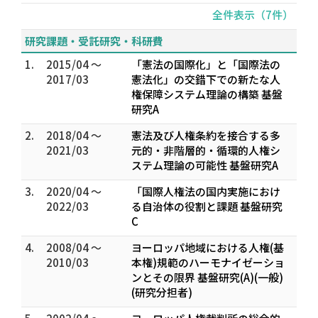
全件表示（7件）
研究課題・受託研究・科研費
1.
2015/04 ～
「憲法の国際化」と「国際法の
2017/03
憲法化」の交錯下での新たな人
権保障システム理論の構築 基盤
研究A
2.
2018/04 ～
憲法及び人権条約を接合する多
2021/03
元的・非階層的・循環的人権シ
ステム理論の可能性 基盤研究A
3.
2020/04 ～
「国際人権法の国内実施におけ
2022/03
る自治体の役割と課題 基盤研究
C
4.
2008/04 ～
ヨーロッパ地域における人権(基
2010/03
本権)規範のハーモナイゼーショ
ンとその限界 基盤研究(A)(一般)
(研究分担者)