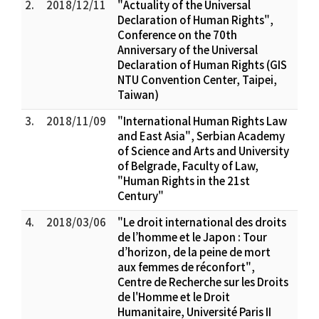
2.
2018/12/11
"Actuality of the Universal
Declaration of Human Rights",
Conference on the 70th
Anniversary of the Universal
Declaration of Human Rights (GIS
NTU Convention Center, Taipei,
Taiwan)
3.
2018/11/09
"International Human Rights Law
and East Asia", Serbian Academy
of Science and Arts and University
of Belgrade, Faculty of Law,
"Human Rights in the 21st
Century"
4.
2018/03/06
"Le droit international des droits
de l’homme et le Japon : Tour
d’horizon, de la peine de mort
aux femmes de réconfort",
Centre de Recherche sur les Droits
de l'Homme et le Droit
Humanitaire, Université Paris II