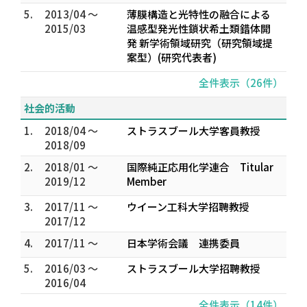
5.
2013/04 ～
薄膜構造と光特性の融合による
2015/03
温感型発光性鎖状希土類錯体開
発 新学術領域研究（研究領域提
案型）(研究代表者)
全件表示（26件）
社会的活動
1.
2018/04 ～
ストラスブール大学客員教授
2018/09
2.
2018/01 ～
国際純正応用化学連合 Titular
2019/12
Member
3.
2017/11 ～
ウイーン工科大学招聘教授
2017/12
4.
2017/11 ～
日本学術会議 連携委員
5.
2016/03 ～
ストラスブール大学招聘教授
2016/04
全件表示（14件）