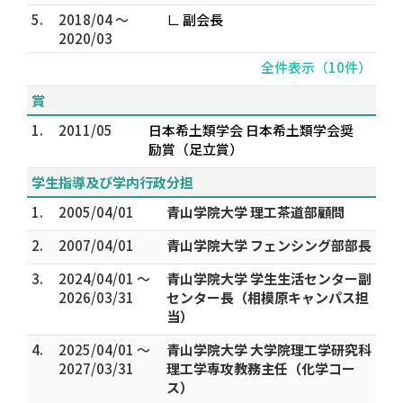
5.
2018/04 ～
∟ 副会長
2020/03
全件表示（10件）
賞
1.
2011/05
日本希土類学会 日本希土類学会奨
励賞（足立賞）
学生指導及び学内行政分担
1.
2005/04/01
青山学院大学 理工茶道部顧問
2.
2007/04/01
青山学院大学 フェンシング部部長
3.
2024/04/01 ～
青山学院大学 学生生活センター副
2026/03/31
センター長（相模原キャンパス担
当）
4.
2025/04/01 ～
青山学院大学 大学院理工学研究科
2027/03/31
理工学専攻教務主任（化学コー
ス）