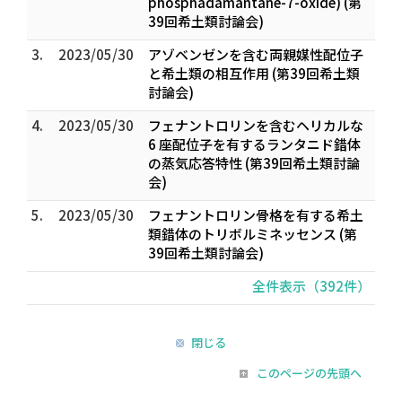
phosphadamantane-7-oxide) (第
39回希土類討論会)
3.
2023/05/30
アゾベンゼンを含む両親媒性配位子
と希土類の相互作用 (第39回希土類
討論会)
4.
2023/05/30
フェナントロリンを含むヘリカルな
6 座配位子を有するランタニド錯体
の蒸気応答特性 (第39回希土類討論
会)
5.
2023/05/30
フェナントロリン骨格を有する希土
類錯体のトリボルミネッセンス (第
39回希土類討論会)
全件表示（392件）
閉じる
このページの先頭へ