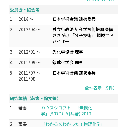
委員会・協会等
1.
2018 ～
日本学術会議 連携委員
2.
2012/04 ～
独立行政法人 科学技術振興機構
さきがけ 「分子技術」 領域アド
バイザー
3.
2012/01 ～
光化学協会 理事
4.
2011/09 ～
錯体化学会 理事
5.
2011/07 ～
日本学術会議 連携委員
2011/08
全件表示（9件）
研究業績（著書・論文等）
1.
著書
ハウスクロフト 「無機化
学」,90777-9 (共著) 2012
2.
著書
「わかる×わかった！物理化学」