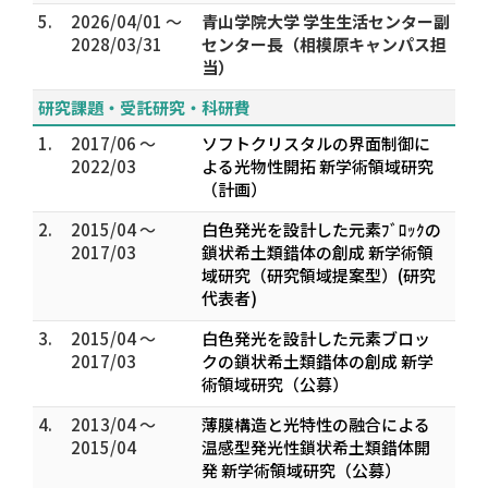
5.
2026/04/01 ～
青山学院大学 学生生活センター副
2028/03/31
センター長（相模原キャンパス担
当）
研究課題・受託研究・科研費
1.
2017/06 ～
ソフトクリスタルの界面制御に
2022/03
よる光物性開拓 新学術領域研究
（計画）
2.
2015/04 ～
白色発光を設計した元素ﾌﾞﾛｯｸの
2017/03
鎖状希土類錯体の創成 新学術領
域研究（研究領域提案型）(研究
代表者)
3.
2015/04 ～
白色発光を設計した元素ブロッ
2017/03
クの鎖状希土類錯体の創成 新学
術領域研究（公募）
4.
2013/04 ～
薄膜構造と光特性の融合による
2015/04
温感型発光性鎖状希土類錯体開
発 新学術領域研究（公募）