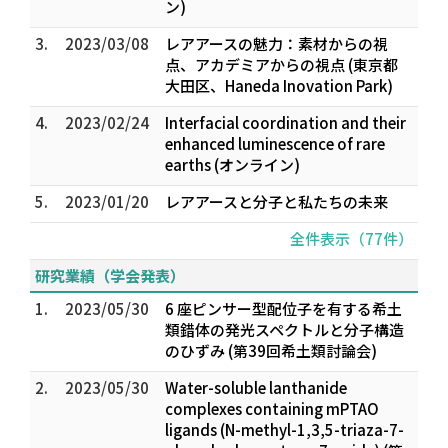
ン)
3.
2023/03/08
レアアースの魅力：素材からの視
点、アカデミアからの視点 (東京都
大田区、Haneda Inovation Park)
4.
2023/02/24
Interfacial coordination and their
enhanced luminescence of rare
earths (オンライン)
5.
2023/01/20
レアアースと分子と私たちの未来
全件表示（77件）
研究業績（学会発表）
1.
2023/05/30
6 座ピンサー型配位子を有する希土
類錯体の発光スペクトルと分子構造
のひずみ (第39回希土類討論会)
2.
2023/05/30
Water-soluble lanthanide
complexes containing mPTAO
ligands (N-methyl-1,3,5-triaza-7-