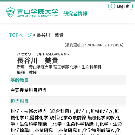
English
研究者情報
TOPページ
> 長谷川 美貴
（最終更新日 : 2026-04-02 19:14:16）
ハセガワ ミキ
HASEGAWA Miki
長谷川 美貴
所属
青山学院大学 理工学部 化学・生命科学科
職種
教授
基幹教員
主要授業科目担当
担当科目
科学・技術の視点（総合科目）,化学Ⅰ,無機化学Ａ,無
機化学Ｃ,錯体化学,現代化学の最前線,無機化学実験,化
学・生命科学輪講Ⅰ,化学・生命科学輪講Ⅱ,化学・生命
科学輪講Ⅲ,卒業研究Ⅰ,卒業研究Ⅱ,化学特別輪講Ａ,化