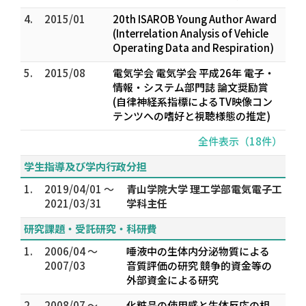
4.
2015/01
20th ISAROB Young Author Award
(Interrelation Analysis of Vehicle
Operating Data and Respiration)
5.
2015/08
電気学会 電気学会 平成26年 電子・
情報・システム部門誌 論文奨励賞
(自律神経系指標によるTV映像コン
テンツへの嗜好と視聴様態の推定)
全件表示（18件）
学生指導及び学内行政分担
1.
2019/04/01 ～
青山学院大学 理工学部電気電子工
2021/03/31
学科主任
研究課題・受託研究・科研費
1.
2006/04 ～
唾液中の生体内分泌物質による
2007/03
音質評価の研究 競争的資金等の
外部資金による研究
2.
2008/07 ～
化粧品の使用感と生体反応の相