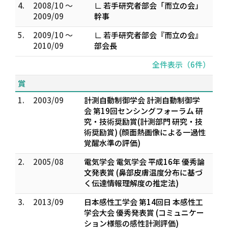
4.
2008/10 ～
∟ 若手研究者部会「而立の会」
2009/09
幹事
5.
2009/10 ～
∟ 若手研究者部会『而立の会』
2010/09
部会長
全件表示（6件）
賞
1.
2003/09
計測自動制御学会 計測自動制御学
会 第19回センシングフォーラム 研
究・技術奨励賞(計測部門 研究・技
術奨励賞) (顔面熱画像による一過性
覚醒水準の評価)
2.
2005/08
電気学会 電気学会 平成16年 優秀論
文発表賞 (鼻部皮膚温度分布に基づ
く伝達情報理解度の推定法)
3.
2013/09
日本感性工学会 第14回日 本感性工
学会大会 優秀発表賞 (コミュニケー
ション様態の感性計測評価)