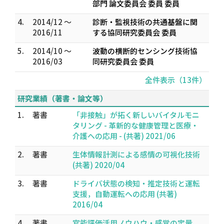
部門 論文委員会 委員 委員
4.
2014/12 ～
診断・監視技術の共通基盤に関
2016/11
する協同研究委員会 委員
5.
2014/10 ～
波動の横断的センシング技術協
2016/03
同研究委員会 委員
全件表示（13件）
研究業績（著書・論文等）
1.
著書
「非接触」が拓く新しいバイタルモニ
タリング - 革新的な健康管理と医療・
介護への応用 - (共著) 2021/06
2.
著書
生体情報計測による感情の可視化技術
(共著) 2020/04
3.
著書
ドライバ状態の検知・推定技術と運転
支援，自動運転への応用 (共著)
2016/04
4.
著書
官能評価活用ノウハウ・感覚の定量