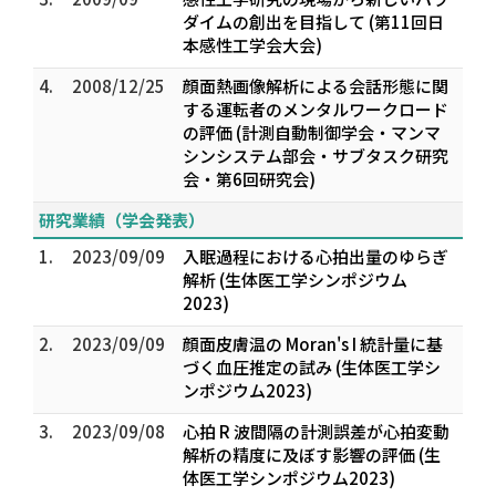
ダイムの創出を目指して (第11回日
本感性工学会大会)
4.
2008/12/25
顔面熱画像解析による会話形態に関
する運転者のメンタルワークロード
の評価 (計測自動制御学会・マンマ
シンシステム部会・サブタスク研究
会・第6回研究会)
研究業績（学会発表）
1.
2023/09/09
入眠過程における心拍出量のゆらぎ
解析 (生体医工学シンポジウム
2023)
2.
2023/09/09
顔面皮膚温の Moran's I 統計量に基
づく血圧推定の試み (生体医工学シ
ンポジウム2023)
3.
2023/09/08
心拍 R 波間隔の計測誤差が心拍変動
解析の精度に及ぼす影響の評価 (生
体医工学シンポジウム2023)