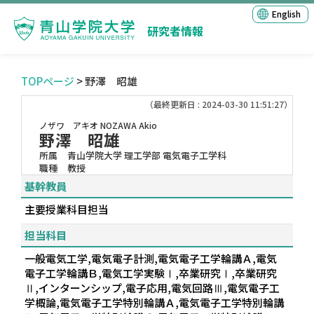
English
研究者情報
TOPページ
> 野澤 昭雄
（最終更新日 : 2024-03-30 11:51:27）
ノザワ アキオ
NOZAWA Akio
野澤 昭雄
所属
青山学院大学 理工学部 電気電子工学科
職種
教授
基幹教員
主要授業科目担当
担当科目
一般電気工学,電気電子計測,電気電子工学輪講Ａ,電気
電子工学輪講Ｂ,電気工学実験Ⅰ,卒業研究Ⅰ,卒業研究
Ⅱ,インターンシップ,電子応用,電気回路Ⅲ,電気電子工
学概論,電気電子工学特別輪講Ａ,電気電子工学特別輪講