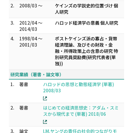
2.
2008/03 ～
ケインズの学説史的位置づけ 個
人研究
3.
2012/04 ～
ハロッド経済学の意義 個人研究
2014/03
4.
1998/04 ～
ポストケインズ派の寡占・貨幣
2001/03
経済理論、及びその財政・金
融・所得政策上の含意の研究 特
別研究員奨励費(研究代表者(単
独))
研究業績（著書・論文等）
1.
著書
ハロッドの思想と動態経済学 (単著)
2008/03
2.
著書
はじめての経済思想史：アダム・スミ
スから現代まで (単著) 2018/06
3.
論文
I.M.ヤングの責任の社会的つながりモ