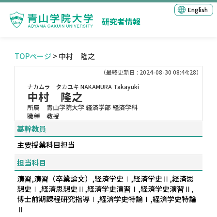
English
研究者情報
TOPページ
> 中村 隆之
（最終更新日 : 2024-08-30 08:44:28）
ナカムラ タカユキ
NAKAMURA Takayuki
中村 隆之
所属
青山学院大学 経済学部 経済学科
職種
教授
基幹教員
主要授業科目担当
担当科目
演習,演習（卒業論文）,経済学史Ⅰ,経済学史Ⅱ,経済思
想史Ⅰ,経済思想史Ⅱ,経済学史演習Ⅰ,経済学史演習Ⅱ,
博士前期課程研究指導Ⅰ,経済学史特論Ⅰ,経済学史特論
Ⅱ