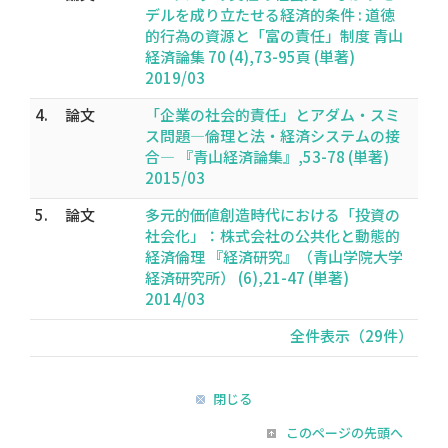
デルを成り立たせる経済的条件 : 道徳
的行為の資源と「富の責任」制度 青山
経済論集 70 (4),73-95頁 (単著)
2019/03
4.
論文
「企業の社会的責任」とアダム・スミ
ス問題―倫理と法・経済システムの接
合― 『青山経済論集』,53-78 (単著)
2015/03
5.
論文
多元的価値創造時代における「投資の
社会化」：株式会社の公共化と動態的
経済倫理 『経済研究』（青山学院大学
経済研究所） (6),21-47 (単著)
2014/03
全件表示（29件）
閉じる
このページの先頭へ