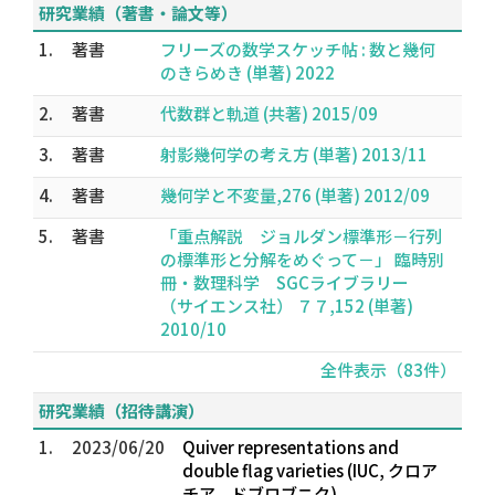
研究業績（著書・論文等）
1.
著書
フリーズの数学スケッチ帖 : 数と幾何
のきらめき (単著) 2022
2.
著書
代数群と軌道 (共著) 2015/09
3.
著書
射影幾何学の考え方 (単著) 2013/11
4.
著書
幾何学と不変量,276 (単著) 2012/09
5.
著書
「重点解説 ジョルダン標準形－行列
の標準形と分解をめぐって－」 臨時別
冊・数理科学 SGCライブラリー
（サイエンス社） ７７,152 (単著)
2010/10
全件表示（83件）
研究業績（招待講演）
1.
2023/06/20
Quiver representations and
double flag varieties (IUC, クロア
チア，ドブロブニク)