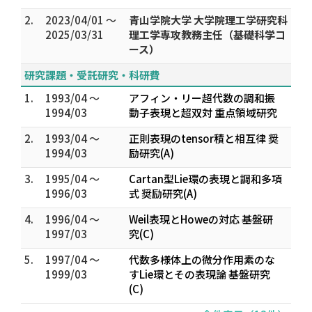
2.
2023/04/01 ～
青山学院大学 大学院理工学研究科
2025/03/31
理工学専攻教務主任（基礎科学コ
ース）
研究課題・受託研究・科研費
1.
1993/04 ～
アフィン・リー超代数の調和振
1994/03
動子表現と超双対 重点領域研究
2.
1993/04 ～
正則表現のtensor積と相互律 奨
1994/03
励研究(A)
3.
1995/04 ～
Cartan型Lie環の表現と調和多項
1996/03
式 奨励研究(A)
4.
1996/04 ～
Weil表現とHoweの対応 基盤研
1997/03
究(C)
5.
1997/04 ～
代数多様体上の微分作用素のな
1999/03
すLie環とその表現論 基盤研究
(C)