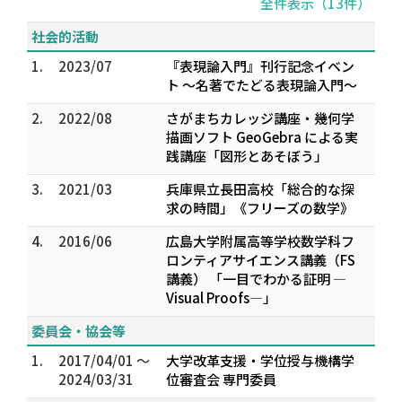
全件表示（13件）
社会的活動
1.
2023/07
『表現論入門』刊行記念イベン
ト ～名著でたどる表現論入門～
2.
2022/08
さがまちカレッジ講座・幾何学
描画ソフト GeoGebra による実
践講座「図形とあそぼう」
3.
2021/03
兵庫県立長田高校「総合的な探
求の時間」《フリーズの数学》
4.
2016/06
広島大学附属高等学校数学科フ
ロンティアサイエンス講義（FS
講義） 「一目でわかる証明 —
Visual Proofs—」
委員会・協会等
1.
2017/04/01 ～
大学改革支援・学位授与機構学
2024/03/31
位審査会 専門委員