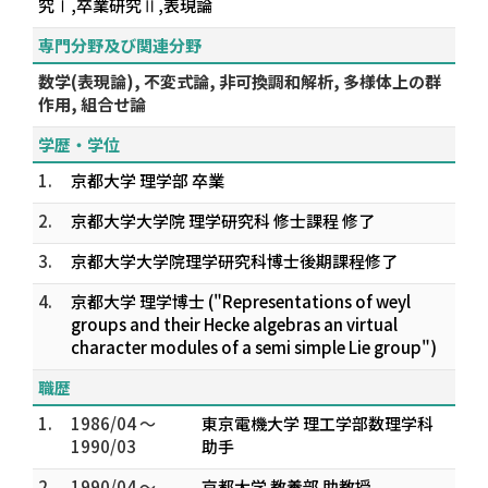
究Ⅰ,卒業研究Ⅱ,表現論
専門分野及び関連分野
数学(表現論), 不変式論, 非可換調和解析, 多様体上の群
作用, 組合せ論
学歴・学位
1.
京都大学 理学部 卒業
2.
京都大学大学院 理学研究科 修士課程 修了
3.
京都大学大学院理学研究科博士後期課程修了
4.
京都大学 理学博士 ("Representations of weyl
groups and their Hecke algebras an virtual
character modules of a semi simple Lie group")
職歴
1.
1986/04 ～
東京電機大学 理工学部数理学科
1990/03
助手
2.
1990/04 ～
京都大学 教養部 助教授