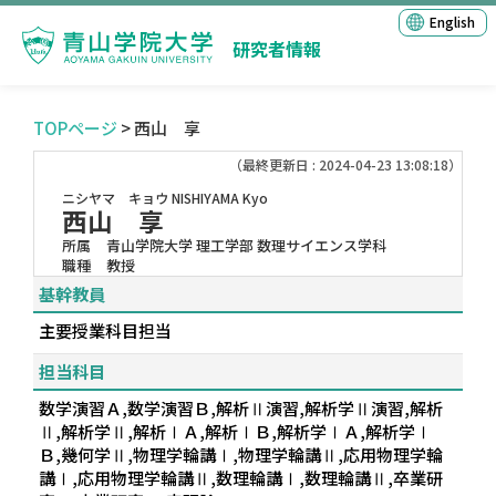
English
研究者情報
TOPページ
> 西山 享
（最終更新日 : 2024-04-23 13:08:18）
ニシヤマ キョウ
NISHIYAMA Kyo
西山 享
所属
青山学院大学 理工学部 数理サイエンス学科
職種
教授
基幹教員
主要授業科目担当
担当科目
数学演習Ａ,数学演習Ｂ,解析Ⅱ演習,解析学Ⅱ演習,解析
Ⅱ,解析学Ⅱ,解析ⅠＡ,解析ⅠＢ,解析学ⅠＡ,解析学Ⅰ
Ｂ,幾何学Ⅱ,物理学輪講Ⅰ,物理学輪講Ⅱ,応用物理学輪
講Ⅰ,応用物理学輪講Ⅱ,数理輪講Ⅰ,数理輪講Ⅱ,卒業研