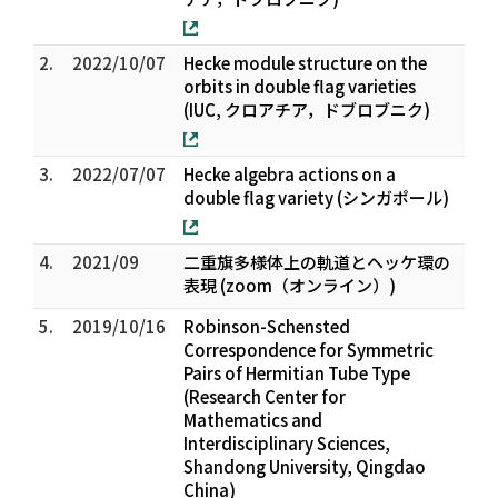
2.
2022/10/07
Hecke module structure on the
orbits in double flag varieties
(IUC, クロアチア，ドブロブニク)
3.
2022/07/07
Hecke algebra actions on a
double flag variety (シンガポール)
4.
2021/09
二重旗多様体上の軌道とヘッケ環の
表現 (zoom（オンライン）)
5.
2019/10/16
Robinson-Schensted
Correspondence for Symmetric
Pairs of Hermitian Tube Type
(Research Center for
Mathematics and
Interdisciplinary Sciences,
Shandong University, Qingdao
China)