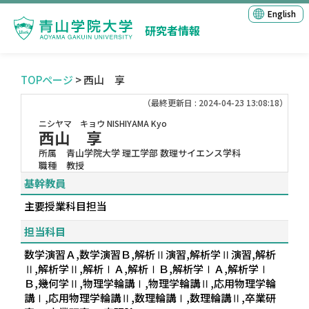
English
研究者情報
TOPページ
> 西山 享
（最終更新日 : 2024-04-23 13:08:18）
ニシヤマ キョウ
NISHIYAMA Kyo
西山 享
所属
青山学院大学 理工学部 数理サイエンス学科
職種
教授
基幹教員
主要授業科目担当
担当科目
数学演習Ａ,数学演習Ｂ,解析Ⅱ演習,解析学Ⅱ演習,解析
Ⅱ,解析学Ⅱ,解析ⅠＡ,解析ⅠＢ,解析学ⅠＡ,解析学Ⅰ
Ｂ,幾何学Ⅱ,物理学輪講Ⅰ,物理学輪講Ⅱ,応用物理学輪
講Ⅰ,応用物理学輪講Ⅱ,数理輪講Ⅰ,数理輪講Ⅱ,卒業研