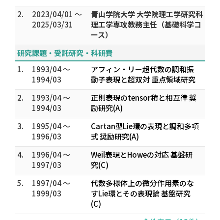
2.
2023/04/01 ～
青山学院大学 大学院理工学研究科
2025/03/31
理工学専攻教務主任（基礎科学コ
ース）
研究課題・受託研究・科研費
1.
1993/04 ～
アフィン・リー超代数の調和振
1994/03
動子表現と超双対 重点領域研究
2.
1993/04 ～
正則表現のtensor積と相互律 奨
1994/03
励研究(A)
3.
1995/04 ～
Cartan型Lie環の表現と調和多項
1996/03
式 奨励研究(A)
4.
1996/04 ～
Weil表現とHoweの対応 基盤研
1997/03
究(C)
5.
1997/04 ～
代数多様体上の微分作用素のな
1999/03
すLie環とその表現論 基盤研究
(C)