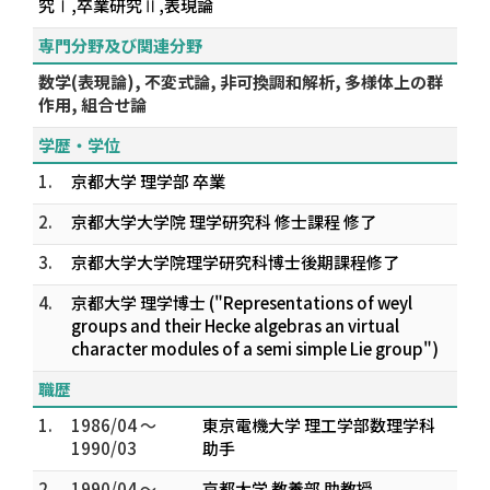
究Ⅰ,卒業研究Ⅱ,表現論
専門分野及び関連分野
数学(表現論), 不変式論, 非可換調和解析, 多様体上の群
作用, 組合せ論
学歴・学位
1.
京都大学 理学部 卒業
2.
京都大学大学院 理学研究科 修士課程 修了
3.
京都大学大学院理学研究科博士後期課程修了
4.
京都大学 理学博士 ("Representations of weyl
groups and their Hecke algebras an virtual
character modules of a semi simple Lie group")
職歴
1.
1986/04 ～
東京電機大学 理工学部数理学科
1990/03
助手
2.
1990/04 ～
京都大学 教養部 助教授