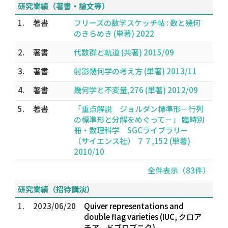
研究業績（著書・論文等）
1.
著書
フリーズの数学スケッチ帖 : 数と幾何
のきらめき (単著) 2022
2.
著書
代数群と軌道 (共著) 2015/09
3.
著書
射影幾何学の考え方 (単著) 2013/11
4.
著書
幾何学と不変量,276 (単著) 2012/09
5.
著書
「重点解説 ジョルダン標準形－行列
の標準形と分解をめぐって－」 臨時別
冊・数理科学 SGCライブラリー
（サイエンス社） ７７,152 (単著)
2010/10
全件表示（83件）
研究業績（招待講演）
1.
2023/06/20
Quiver representations and
double flag varieties (IUC, クロア
チア，ドブロブニク)