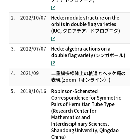
2.
2022/10/07
Hecke module structure on the
orbits in double flag varieties
(IUC, クロアチア，ドブロブニク)
3.
2022/07/07
Hecke algebra actions on a
double flag variety (シンガポール)
4.
2021/09
二重旗多様体上の軌道とヘッケ環の
表現 (zoom（オンライン）)
5.
2019/10/16
Robinson-Schensted
Correspondence for Symmetric
Pairs of Hermitian Tube Type
(Research Center for
Mathematics and
Interdisciplinary Sciences,
Shandong University, Qingdao
China)