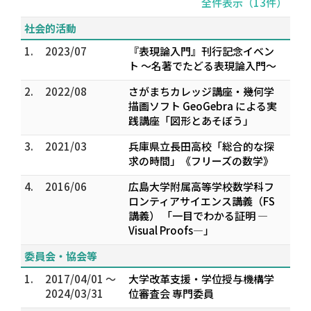
全件表示（13件）
社会的活動
1.
2023/07
『表現論入門』刊行記念イベン
ト ～名著でたどる表現論入門～
2.
2022/08
さがまちカレッジ講座・幾何学
描画ソフト GeoGebra による実
践講座「図形とあそぼう」
3.
2021/03
兵庫県立長田高校「総合的な探
求の時間」《フリーズの数学》
4.
2016/06
広島大学附属高等学校数学科フ
ロンティアサイエンス講義（FS
講義） 「一目でわかる証明 —
Visual Proofs—」
委員会・協会等
1.
2017/04/01 ～
大学改革支援・学位授与機構学
2024/03/31
位審査会 専門委員