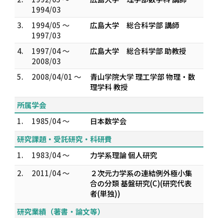
1994/03
3.
1994/05 ～
広島大学 総合科学部 講師
1997/03
4.
1997/04 ～
広島大学 総合科学部 助教授
2008/03
5.
2008/04/01 ～
青山学院大学 理工学部 物理・数
理学科 教授
所属学会
1.
1985/04 ～
日本数学会
研究課題・受託研究・科研費
1.
1983/04 ～
力学系理論 個人研究
2.
2011/04 ～
２次元力学系の連結例外極小集
合の分類 基盤研究(C)(研究代表
者(単独))
研究業績（著書・論文等）