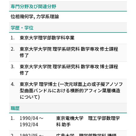
専門分野及び関連分野
位相幾何学, 力学系理論
学歴・学位
1.
東京大学理学部数学科卒業
2.
東京大学大学院 理学系研究科 数学専攻 修士課程
修了
3.
東京大学大学院 理学系研究科 数学専攻 博士課程
修了
4.
東京大学 理学博士 (一次元球面上の或子擬アノソフ
型曲面バンドルにおける横断的アフィン葉層構造
について)
職歴
1.
1990/04 ～
東京電機大学 理工学部数理学
1992/04
科 助手
2.
1992/05 ～
広島大学 理学部数学科 講師