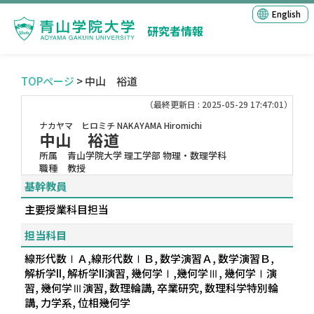
English
研究者情報
TOPページ
> 中山 裕道
（最終更新日 : 2025-05-29 17:47:01）
ナカヤマ ヒロミチ
NAKAYAMA Hiromichi
中山 裕道
所属
青山学院大学 理工学部 物理・数理学科
職種
教授
基幹教員
主要授業科目担当
担当科目
線形代数ⅠＡ,線形代数ⅠＢ, 数学演習Ａ, 数学演習Ｂ,
解析学II, 解析学II演習, 幾何学Ⅰ,幾何学Ⅲ, 幾何学Ⅰ演
習, 幾何学Ⅲ演習, 数理輪講, 卒業研究, 数理科学特別輪
講, 力学系, 位相幾何学