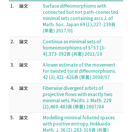
1.
論文
Surface diffeomorphisms with
connected but not path-connected
minimal sets containing arcs J. of
Math. Soc. Japan 69 (1),227-239頁
(単著) 2017/01
2.
論文
Continua as minimal sets of
2
homeomorphisms of S
57 (3-
4),373-392頁 (共著) 2011/10
3.
論文
A lower estimate of the movement
for twisted toral diffeomorphisms.
42 (3),421-426頁 (単著) 2008/07
4.
論文
Fiberwise divergent orbits of
projective flows with exactly two
minimal sets. Pacific J. Math. 229
(2),469-483頁 (単著) 2007/04
5.
論文
Modelling minimal foliated spaces
with positive entropy. Hokkaido
Math. J. 36 (2),283-310頁 (共著)