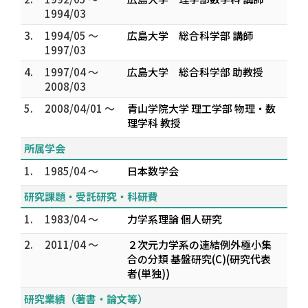
1994/03
3.
1994/05 ～
広島大学 総合科学部 講師
1997/03
4.
1997/04 ～
広島大学 総合科学部 助教授
2008/03
5.
2008/04/01 ～
青山学院大学 理工学部 物理・数
理学科 教授
所属学会
1.
1985/04 ～
日本数学会
研究課題・受託研究・科研費
1.
1983/04 ～
力学系理論 個人研究
2.
2011/04 ～
２次元力学系の連結例外極小集
合の分類 基盤研究(C)(研究代表
者(単独))
研究業績（著書・論文等）