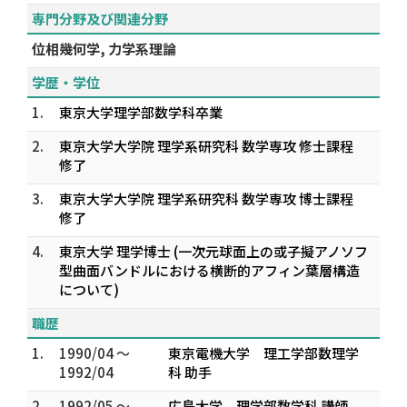
専門分野及び関連分野
位相幾何学, 力学系理論
学歴・学位
1.
東京大学理学部数学科卒業
2.
東京大学大学院 理学系研究科 数学専攻 修士課程
修了
3.
東京大学大学院 理学系研究科 数学専攻 博士課程
修了
4.
東京大学 理学博士 (一次元球面上の或子擬アノソフ
型曲面バンドルにおける横断的アフィン葉層構造
について)
職歴
1.
1990/04 ～
東京電機大学 理工学部数理学
1992/04
科 助手
2.
1992/05 ～
広島大学 理学部数学科 講師