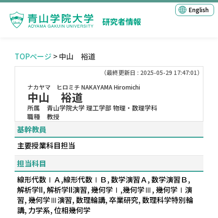
English
研究者情報
TOPページ
> 中山 裕道
（最終更新日 : 2025-05-29 17:47:01）
ナカヤマ ヒロミチ
NAKAYAMA Hiromichi
中山 裕道
所属
青山学院大学 理工学部 物理・数理学科
職種
教授
基幹教員
主要授業科目担当
担当科目
線形代数ⅠＡ,線形代数ⅠＢ, 数学演習Ａ, 数学演習Ｂ,
解析学II, 解析学II演習, 幾何学Ⅰ,幾何学Ⅲ, 幾何学Ⅰ演
習, 幾何学Ⅲ演習, 数理輪講, 卒業研究, 数理科学特別輪
講, 力学系, 位相幾何学