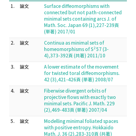
1.
論文
Surface diffeomorphisms with
connected but not path-connected
minimal sets containing arcs J. of
Math. Soc. Japan 69 (1),227-239頁
(単著) 2017/01
2.
論文
Continua as minimal sets of
2
homeomorphisms of S
57 (3-
4),373-392頁 (共著) 2011/10
3.
論文
A lower estimate of the movement
for twisted toral diffeomorphisms.
42 (3),421-426頁 (単著) 2008/07
4.
論文
Fiberwise divergent orbits of
projective flows with exactly two
minimal sets. Pacific J. Math. 229
(2),469-483頁 (単著) 2007/04
5.
論文
Modelling minimal foliated spaces
with positive entropy. Hokkaido
Math. J. 36 (2),283-310頁 (共著)