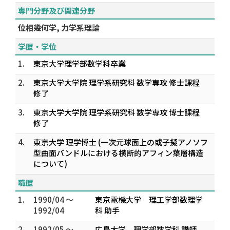
専門分野及び関連分野
位相幾何学, 力学系理論
学歴・学位
1.
東京大学理学部数学科卒業
2.
東京大学大学院 理学系研究科 数学専攻 修士課程
修了
3.
東京大学大学院 理学系研究科 数学専攻 博士課程
修了
4.
東京大学 理学博士 (一次元球面上の或子擬アノソフ
型曲面バンドルにおける横断的アフィン葉層構造
について)
職歴
1.
1990/04 ～
東京電機大学 理工学部数理学
1992/04
科 助手
2.
1992/05 ～
広島大学 理学部数学科 講師