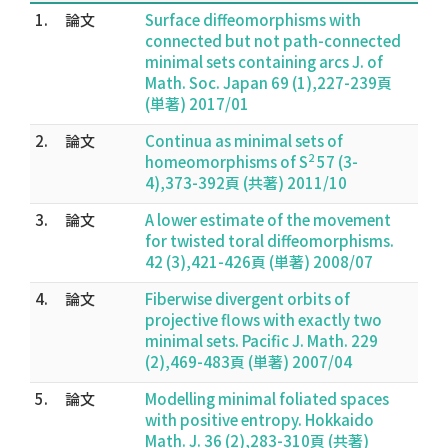
1.
論文
Surface diffeomorphisms with
connected but not path-connected
minimal sets containing arcs J. of
Math. Soc. Japan 69 (1),227-239頁
(単著) 2017/01
2.
論文
Continua as minimal sets of
2
homeomorphisms of S
57 (3-
4),373-392頁 (共著) 2011/10
3.
論文
A lower estimate of the movement
for twisted toral diffeomorphisms.
42 (3),421-426頁 (単著) 2008/07
4.
論文
Fiberwise divergent orbits of
projective flows with exactly two
minimal sets. Pacific J. Math. 229
(2),469-483頁 (単著) 2007/04
5.
論文
Modelling minimal foliated spaces
with positive entropy. Hokkaido
Math. J. 36 (2),283-310頁 (共著)