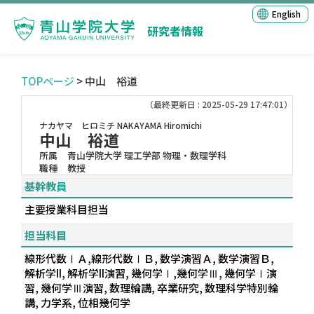
English
研究者情報
TOPページ
> 中山 裕道
（最終更新日 : 2025-05-29 17:47:01）
ナカヤマ ヒロミチ
NAKAYAMA Hiromichi
中山 裕道
所属
青山学院大学 理工学部 物理・数理学科
職種
教授
基幹教員
主要授業科目担当
担当科目
線形代数ⅠＡ,線形代数ⅠＢ, 数学演習Ａ, 数学演習Ｂ,
解析学II, 解析学II演習, 幾何学Ⅰ,幾何学Ⅲ, 幾何学Ⅰ演
習, 幾何学Ⅲ演習, 数理輪講, 卒業研究, 数理科学特別輪
講, 力学系, 位相幾何学