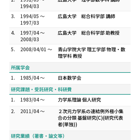
1994/03
3.
1994/05 ～
広島大学 総合科学部 講師
1997/03
4.
1997/04 ～
広島大学 総合科学部 助教授
2008/03
5.
2008/04/01 ～
青山学院大学 理工学部 物理・数
理学科 教授
所属学会
1.
1985/04 ～
日本数学会
研究課題・受託研究・科研費
1.
1983/04 ～
力学系理論 個人研究
2.
2011/04 ～
２次元力学系の連結例外極小集
合の分類 基盤研究(C)(研究代表
者(単独))
研究業績（著書・論文等）