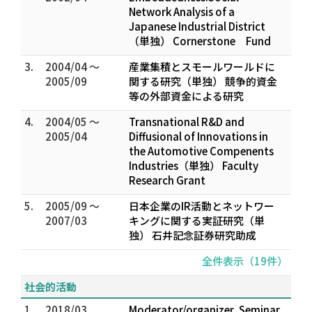
Network Analysis of a
Japanese Industrial District
（単独） Cornerstone Fund
3.
2004/04 ～
産業集積とスモールワールドに
2005/09
関する研究（単独） 競争的資金
等の外部資金による研究
4.
2004/05 ～
Transnational R&D and
2005/04
Diffusional of Innovations in
the Automotive Compenents
Industries（単独） Faculty
Research Grant
5.
2005/09 ～
日本企業のIR活動とネットワー
2007/03
キングに関する実証研究（単
独） 石井記念証券研究助成
全件表示（19件）
社会的活動
1.
2018/03
Moderator/organizer, Seminar