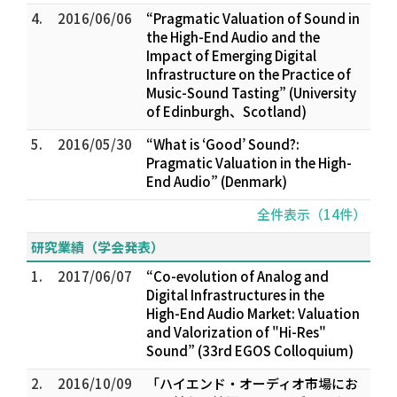
4.
2016/06/06
“Pragmatic Valuation of Sound in
the High-End Audio and the
Impact of Emerging Digital
Infrastructure on the Practice of
Music-Sound Tasting” (University
of Edinburgh、Scotland)
5.
2016/05/30
“What is ‘Good’ Sound?:
Pragmatic Valuation in the High-
End Audio” (Denmark)
全件表示（14件）
研究業績（学会発表）
1.
2017/06/07
“Co-evolution of Analog and
Digital Infrastructures in the
High-End Audio Market: Valuation
and Valorization of "Hi-Res"
Sound” (33rd EGOS Colloquium)
2.
2016/10/09
「ハイエンド・オーディオ市場にお