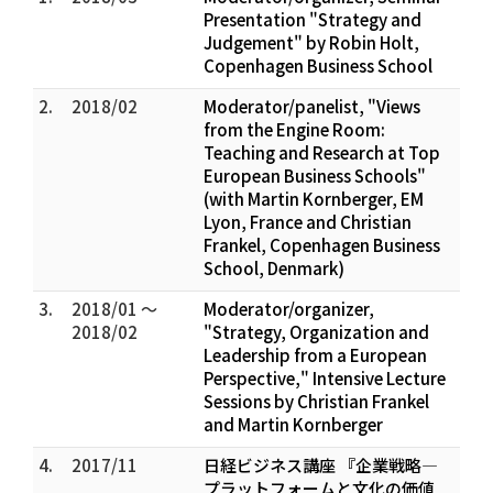
Presentation "Strategy and
Judgement" by Robin Holt,
Copenhagen Business School
2.
2018/02
Moderator/panelist, "Views
from the Engine Room:
Teaching and Research at Top
European Business Schools"
(with Martin Kornberger, EM
Lyon, France and Christian
Frankel, Copenhagen Business
School, Denmark)
3.
2018/01 ～
Moderator/organizer,
2018/02
"Strategy, Organization and
Leadership from a European
Perspective," Intensive Lecture
Sessions by Christian Frankel
and Martin Kornberger
4.
2017/11
日経ビジネス講座 『企業戦略―
プラットフォームと文化の価値