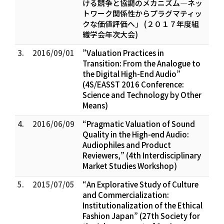
ける競争と協調のメカニズム―ネッ
トワーク関係性からプラグマティッ
クな価値評価へ」 (２０１７年度組
織学会年次大会)
3.
2016/09/01
”Valuation Practices in
Transition: From the Analogue to
the Digital High-End Audio”
(4S/EASST 2016 Conference:
Science and Technology by Other
Means)
4.
2016/06/09
“Pragmatic Valuation of Sound
Quality in the High-end Audio:
Audiophiles and Product
Reviewers,” (4th Interdisciplinary
Market Studies Workshop)
5.
2015/07/05
“An Explorative Study of Culture
and Commercialization:
Institutionalization of the Ethical
Fashion Japan” (27th Society for