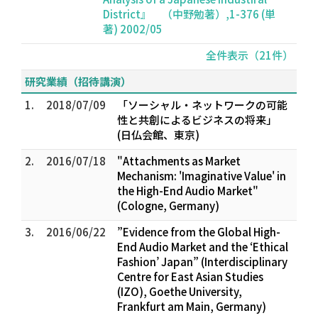
District』 （中野勉著）,1-376 (単
著) 2002/05
全件表示（21件）
研究業績（招待講演）
1.
2018/07/09
「ソーシャル・ネットワークの可能
性と共創によるビジネスの将来」
(日仏会館、東京)
2.
2016/07/18
"Attachments as Market
Mechanism: 'Imaginative Value' in
the High-End Audio Market"
(Cologne, Germany)
3.
2016/06/22
”Evidence from the Global High-
End Audio Market and the ‘Ethical
Fashion’ Japan” (Interdisciplinary
Centre for East Asian Studies
(IZO), Goethe University,
Frankfurt am Main, Germany)