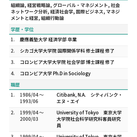
組織論, 経営戦略論, グローバル・マネジメント, 社会
ネットワーク分析, 経済社会学, 国際ビジネス, マネジ
メントと経営, 組織行動論
学歴・学位
1.
慶應義塾大学 経済学部 卒業
2.
シカゴ大学大学院 国際関係学科 修士課程 修了
3.
コロンビア大学大学院 社会学部 博士課程 修了
4.
コロンビア大学 Ph.D in Sociology
職歴
1.
1986/04 ～
Citibank, N.A. シティバンク・
1993/06
エヌ・エイ
2.
1999/04 ～
University of Tokyo 東京大学
2000/03
大学院社会科学研究科客員研究
員
3.
1999/04 ～
University of Tokyo 東京大学