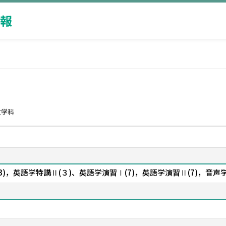
報
文学科
講Ⅰ(3)，英語学特講Ⅱ(３)、英語学演習Ⅰ(7)，英語学演習Ⅱ(7)，