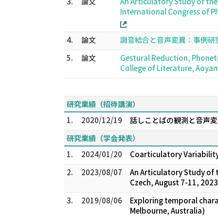
3.
論文
An Articulatory Study of the 
International Congress of 
4.
論文
調音結合と音声変異：事例研究． 
5.
論文
Gestural Reduction, Phonetic
College of Literature, Aoy
研究業績（招待講演）
1.
2020/12/19
話しことばの観測と音声変
研究業績（学会発表）
1.
2024/01/20
Coarticulatory Variabi
2.
2023/08/07
An Articulatory Study of t
Czech, August 7-11, 2023
3.
2019/08/06
Exploring temporal charac
Melbourne, Australia)