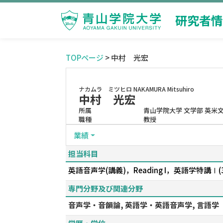
研究者情
TOPページ
> 中村 光宏
ナカムラ ミツヒロ
NAKAMURA Mitsuhiro
中村 光宏
所属
青山学院大学 文学部 英米
職種
教授
業績
担当科目
英語音声学(講義)，Reading I，英語学特
専門分野及び関連分野
音声学・音韻論, 英語学・英語音声学, 言語学