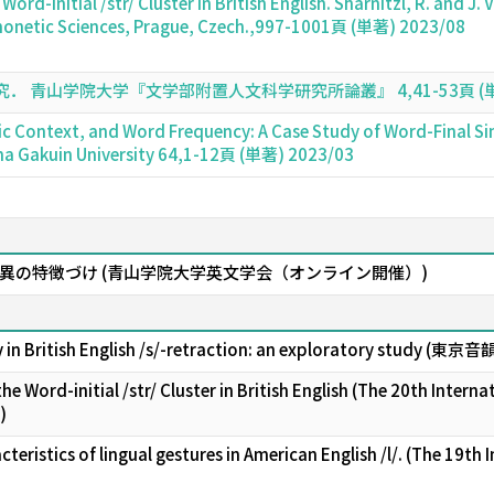
Word-initial /str/ Cluster in British English. Sharnitzl, R. and J.
Phonetic Sciences, Prague, Czech.,997-1001頁 (単著) 2023/08
青山学院大学『文学部附置人文科学研究所論叢』 4,41-53頁 (単著)
 Context, and Word Frequency: A Case Study of Word-Final Singl
ama Gakuin University 64,1-12頁 (単著) 2023/03
異の特徴づけ (青山学院大学英文学会（オンライン開催）)
lity in British English /s/-retraction: an exploratory st
he Word-initial /str/ Cluster in British English (The 20th Inter
)
teristics of lingual gestures in American English /l/. (The 19th