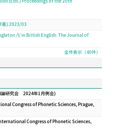
 Volin (Eds.) Proceedings of the 20th
 2023/03
eton /l/ in British English. The Journal of
全件表示（40件）
udy (東京音韻論研究会 2024年1月例会)
national Congress of Phonetic Sciences, Prague,
 International Congress of Phonetic Sciences,