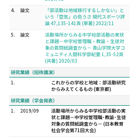
4.
論文
「部活動は地域移行するしかない」と
いう「空気」の危うさ 現代スポーツ評
論 47,135-141頁 (単著) 2022/11
5.
論文
活動場所からみる中学校部活動の実状
と課題－中学校管理職・教諭・生徒対
象の質問紙調査から－ 青山学院大学コ
ミュニティ人間科学部紀要 1,35-52頁
(共著) 2020/03
研究業績（招待講演）
1.
これからの学校と地域：部活動研究
からみえてくるもの (東京都)
研究業績（学会発表）
1.
2019/09
活動場所からみる中学校部活動の実
状と課題－中学校管理職･教諭･生徒
対象の質問紙調査から－ (日本教育
社会学会第71回大会)