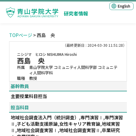
English
研究者情報
TOPページ
> 西島 央
（最終更新日 : 2024-03-30 11:51:28）
ニシジマ ヒロシ
NISHIJIMA Hiroshi
西島 央
所属
青山学院大学 コミュニティ人間科学部 コミュニテ
ィ人間科学科
職種
教授
基幹教員
主要授業科目担当
担当科目
地域社会調査法入門（統計調査）,専門演習Ⅰ,専門演習
Ⅱ,子ども活動支援原論,女性キャリア教育論,地域実習
Ⅱ,地域社会調査実習Ⅰ,地域社会調査実習Ⅱ,卒業研究