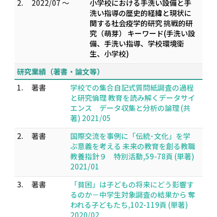
2.
2022/07 ～
小学校における手洗い設備と手
洗い指導の歴史的経緯と現状に
関する社会疫学的研究 挑戦的研
究（萌芽） キーワード(手洗い設
備、手洗い指導、学校環境衛
生、小学校)
研究業績（著書・論文等）
1.
著書
学校での集合自記式質問紙調査の過程
と研究倫理 教育を読み解くデータサイ
エンス データ収集と分析の論理 (共
著) 2021/05
2.
著書
国際交流を事例に「伝統･文化」を学
ぶ意義を考える 未来の教育を創る教職
教養指針９ 特別活動,59-78頁 (単著)
2021/01
3.
著書
「貧困」は子どもの将来にどう影響す
るのか－中学生対象調査の結果から 奪
われる子どもたち,102-119頁 (単著)
2020/02