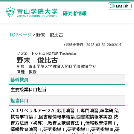
English
研究者情報
TOPページ
> 野末 俊比古
（最終更新日 : 2025-03-31 20:02:14）
ノズエ トシヒコ
NOZUE Toshihiko
野末 俊比古
所属
青山学院大学 教育人間科学部 教育学科
職種
教授
基幹教員
主要授業科目担当
担当科目
ＡＩリベラルアーツＡ,応用演習Ⅱ,専門演習,卒業研究,
教育学特論Ｊ,図書館情報学概論,図書館情報学実習,教
育方法論（初等）,教育文献調査法Ⅰ,情報教育演習Ⅰ,
情報教育演習Ⅱ,研究指導Ⅰ,研究指導Ⅱ,研究指導Ⅲ,研