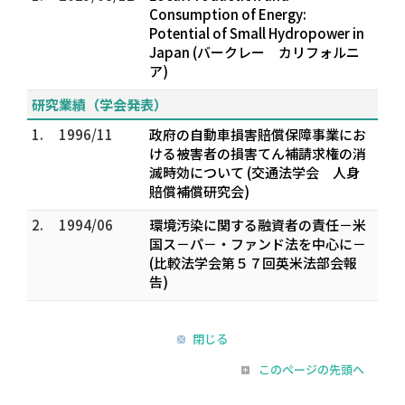
Consumption of Energy:
Potential of Small Hydropower in
Japan (バークレー カリフォルニ
ア)
研究業績（学会発表）
1.
1996/11
政府の自動車損害賠償保障事業にお
ける被害者の損害てん補請求権の消
滅時効について (交通法学会 人身
賠償補償研究会)
2.
1994/06
環境汚染に関する融資者の責任－米
国ス－パ－・ファンド法を中心に－
(比較法学会第５７回英米法部会報
告)
閉じる
このページの先頭へ