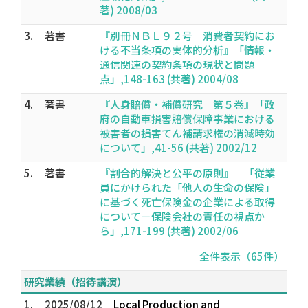
著) 2008/03
3.
著書
『別冊ＮＢＬ９２号 消費者契約にお
ける不当条項の実体的分析』「情報・
通信関連の契約条項の現状と問題
点」,148-163 (共著) 2004/08
4.
著書
『人身賠償・補償研究 第５巻』「政
府の自動車損害賠償保障事業における
被害者の損害てん補請求権の消滅時効
について」,41-56 (共著) 2002/12
5.
著書
『割合的解決と公平の原則』 「従業
員にかけられた「他人の生命の保険」
に基づく死亡保険金の企業による取得
について－保険会社の責任の視点か
ら」,171-199 (共著) 2002/06
全件表示（65件）
研究業績（招待講演）
1.
2025/08/12
Local Production and