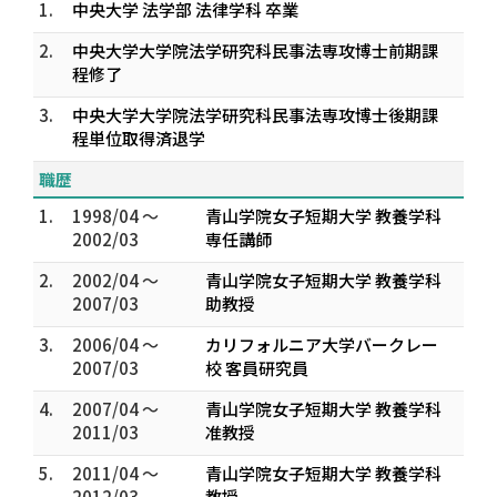
1.
中央大学 法学部 法律学科 卒業
2.
中央大学大学院法学研究科民事法専攻博士前期課
程修了
3.
中央大学大学院法学研究科民事法専攻博士後期課
程単位取得済退学
職歴
1.
1998/04 ～
青山学院女子短期大学 教養学科
2002/03
専任講師
2.
2002/04 ～
青山学院女子短期大学 教養学科
2007/03
助教授
3.
2006/04 ～
カリフォルニア大学バークレー
2007/03
校 客員研究員
4.
2007/04 ～
青山学院女子短期大学 教養学科
2011/03
准教授
5.
2011/04 ～
青山学院女子短期大学 教養学科
2012/03
教授