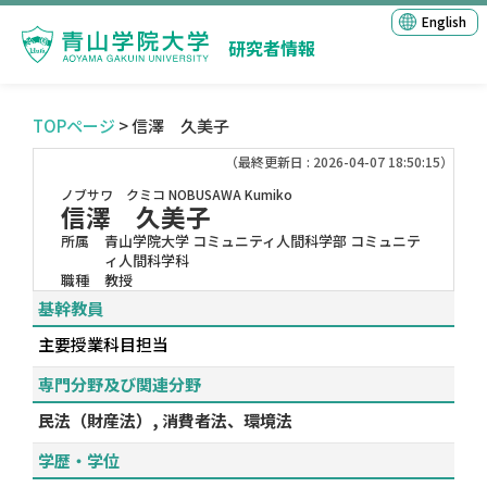
English
研究者情報
TOPページ
> 信澤 久美子
（最終更新日 : 2026-04-07 18:50:15）
ノブサワ クミコ
NOBUSAWA Kumiko
信澤 久美子
所属
青山学院大学 コミュニティ人間科学部 コミュニテ
ィ人間科学科
職種
教授
基幹教員
主要授業科目担当
専門分野及び関連分野
民法（財産法）, 消費者法、環境法
学歴・学位